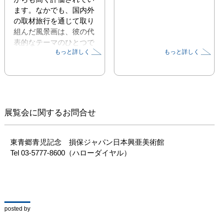
ます。なかでも、国内外
の取材旅行を通じて取り
組んだ風景画は、彼の代
表的なテーマのひとつで
もっと詳しく
もっと詳しく
す。安野は1963年に初め
てヨーロッパを訪れて以
来、各国を旅しながら心
に留まった風景を描いて
きました。

それらは、鉛筆の柔らか
展覧会に関するお問合せ
な線に淡い水彩で仕上げ
られ、静かな旅情を湛え
ています。また高所から
東青郷青児記念　損保ジャパン日本興亜美術館

の視点で精緻に情景を描
Tel 03-5777-8600（ハローダイヤル）
きこんだ『旅の絵本』シ
リーズのように、想像力
や遊び心に富んだ風景画
も手がけています。

本展は、画家の郷里（島
posted by
根県津和野）にある安野