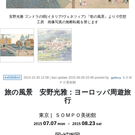
安野光雅 ゴンドラの唄(イタリア/ヴェネツィア) 『歌の風景』より ©空想
安野光雅 南フランスの田舎 アレー 『ヨーロッパの街から村へ』より ©
空想工房 ※画像写真の無断転載を禁じます
工房 画像写真の無断転載を禁じます
exhibition
2014.10.30 12:08
| last update
2015.06.06 03:48
posted by
ＳＯＭ
gallery
ＰＯ美術館
旅の風景 安野光雅：ヨーロッパ周遊旅
行
東京
|
ＳＯＭＰＯ美術館
07
.
07
08
.
23
2015
mon
－
2015
sat