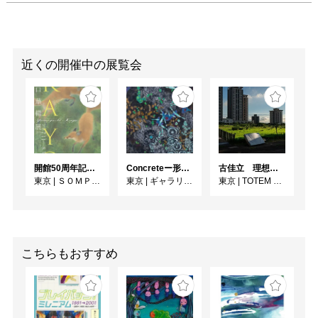
『旅の絵本』シリーズに
は、三角帽をかぶり馬に
乗るひとりの旅人が登場
します。旅する道は次の
近くの開催中の展覧会
ページへと連続し、画面
は鳥のように見下ろす視
点で展開していきます。
言葉は一切なく、画面い
っぱいに描かれた細密な
情景に見る者をひきこみ
ます。そこには人々の生
開館50周年記念 山口華楊展
Concreteー形への思いー
古佳⽴ 理想と荒野のあいだ
活とともに、名所や旧
東京
|
ＳＯＭＰＯ美術館
東京
|
ギャラリー絵夢
東京
|
TOTEM POLE PHOTO GALLERY
跡、名画・文学・映画・
歴史の場面などがちりば
められ、安野ならではの
空想や遊び心のある仕掛
こちらもおすすめ
けを発見する楽しみがあ
ります。この章では、イ
タリア、イギリス、スペ
イン、デンマークを旅す