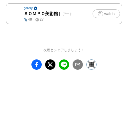
光雅美術館のコレクショ
gallery
ンから、ヨーロッパの風
ＳＯＭＰＯ美術館
|
アート
景に焦点をあて紹介する
48
27
ものです。旅先のスケッ
チにもとづく旅情豊かな
風景、絵本のための風景
など、水彩原画約100点
を展示し、安野光雅の絵
友達とシェアしましょう！
画でヨーロッパ各地を巡
ります。 

第1章 ヨーロッパ周遊旅
行

安野光雅は1963年、37歳
の時にはじめてヨーロッ
パを旅しました。1960年
代後半より精力的に絵本
の出版を重ねる一方、78
年より『アサヒグラフ』
の連載として、イタリア