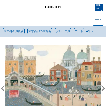
EXHIBITION
東京都の展覧会
東京西部の展覧会
グループ展
アート
#
平面