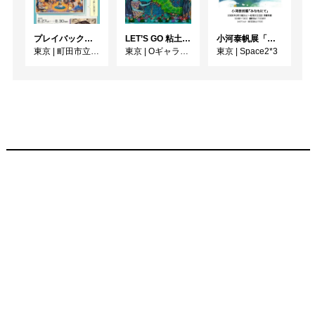
る作品を紹介します。

第4章 繪本 即興詩人

プレイバック！ミレニアム1991→2001 版画が／版画で越えた境界
LET’S GO 粘土（クレイ）ジ−
小河泰帆展「みなもにて」
『即興詩人』は、1835年
東京
|
町田市立国際版画美術館
東京
|
Oギャラリー
東京
|
Space2*3
にデンマークの童話作家
アンデルセンが発表した
恋愛長編小説です。ロー
マ生まれの即興詩人アン
トニオが、歌姫との悲恋
や親友との決闘など、波
乱に富んだ青春を送る姿
を描いています。日本で
は森鷗外による翻訳が
1902年に出版されまし
た。同郷（津和野）の鷗
外の文語体の美しさに魅
せられ、「無人島に行く
ときにもっていく一冊」
というほどに心酔した安
野は、舞台のイタリア各
地を聖地巡礼のように取