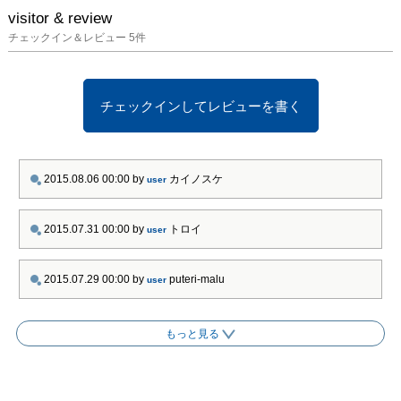
愛され、歌い継がれてき
visitor & review
た名曲を選び、その歌が
チェックイン＆レビュー
5
件
生まれた土地を旅しまし
た。選んだ歌の中には、
「アビニョンの橋の上
チェックインしてレビューを書く
で」や「トロイカ」など
の民謡や、シューベルト
の「菩提樹」やヨハン・
シュトラウスの「美しく
2015.08.06 00:00
by
カイノスケ
user
碧きドナウ」といったク
ラシック音楽も含まれて
2015.07.31 00:00
by
トロイ
user
います。それぞれの歌の
歴史や安野自身の旅の思
い出を綴った楽しいエッ
2015.07.29 00:00
by
puteri-malu
user
セイとともに、想像力と
詩情豊かに歌の風景を描
き出しています。

もっと見る
第3章 旅の絵本

安野の代表作のひとつ