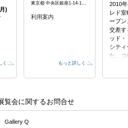
東京都
中央区銀座1-14-12 楠本第17ビル3F
2010
月)
レド室
利用案内
で
ープン
交差す
ッド・

シティ
た。コ
しく
もっと詳しく
若き女
（20
して

「CORE
Art S
展覧会に関するお問合せ
201
年度も
Gallery Q

て
