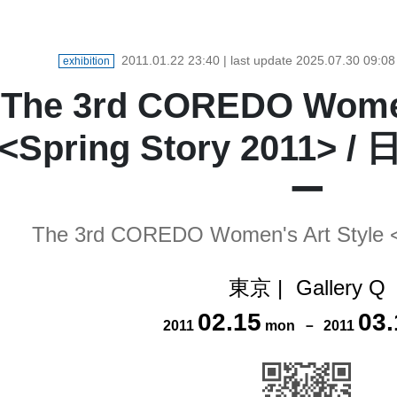
2011.01.22 23:40
| last update
2025.07.30 09:08
exhibition
The 3rd COREDO Women
<Spring Story 2011
ー
The 3rd COREDO Women's Art Style <
東京
|
Gallery Q
02
.
15
03
.
2011
mon
－
2011