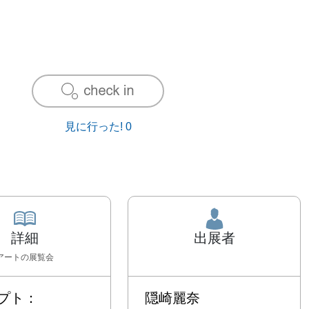
見に行った!
0
詳細
出展者
アート
の展覧会
ト：

隠崎麗奈