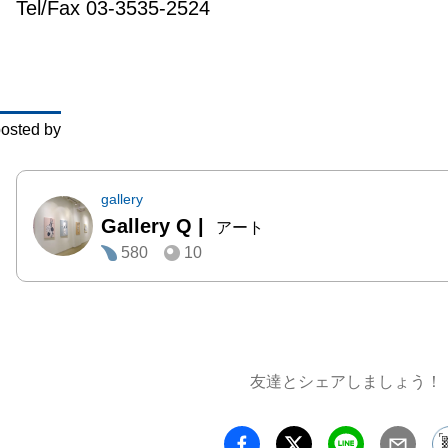
Tel/Fax 03-3535-2524
いる中、「
CORED
Art Sty
Story
osted by
いたしま
昨年度
gallery
Gallery Q
|
し、人
アート
580
10
う、コ
レド室
タワー

が同時
橋エリ
友達とシェアしましょう！
トの街
す。
