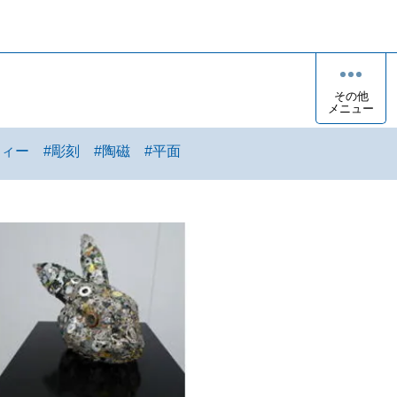
その他
メニュー
ティー
#
彫刻
#
陶磁
#
平面