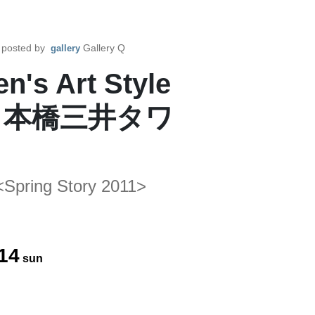
posted by
Gallery Q
gallery
's Art Style
> / 日本橋三井タワ
Spring Story 2011>
14
sun