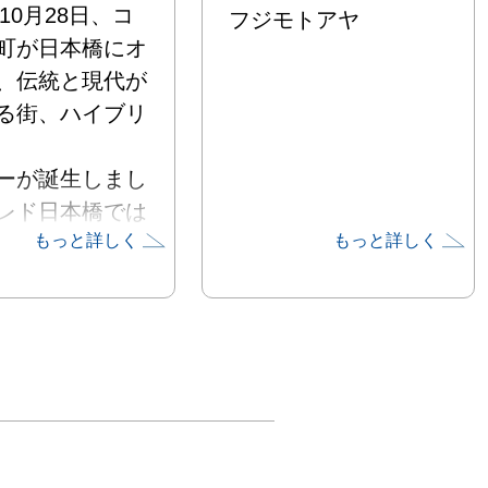
年10月28日、コ
フジモトアヤ
町が日本橋にオ
、伝統と現代が
る街、ハイブリ
ーが誕生しまし
レド日本橋では
もっと詳しく
もっと詳しく
性アーティスト
~30代）を中心に
DO Women‘s 
tyle」（2009年、
0年）を開催。本
期待が寄せられ