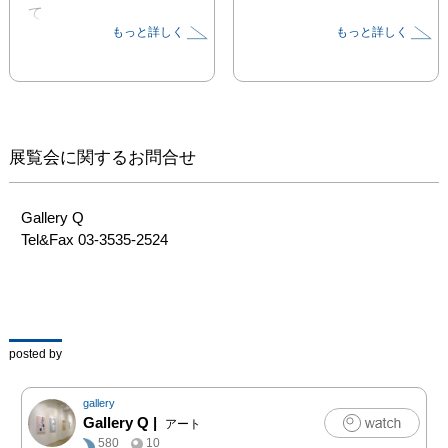
て

もっと詳しく
もっと詳しく
「COREDO Women‘s 
Art Style」（2009年、
2010年）を開催。本年度
も期待が寄せられて

いる中、「The 3rd 
COREDO Women‘s Art 
展覧会に関するお問合せ
Style < Spring Story 
2011>」を開催いたしま
す。

Gallery Q

Tel&Fax 03-3535-2524
昨年度からさらに拡大
し、人の流れが行き交
う、コレド日本橋、コレ
ド室町、日本橋三井タワ
ー

posted by
が同時期に合わせ日本橋
エリアを文化とアートの
gallery
街として拡大します。

Gallery Q
|
アート
580
10