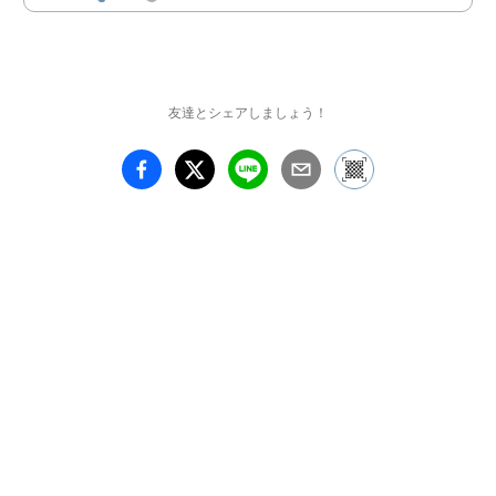
日本橋に訪れる人々にコ
レド日本橋からコレド室
町、日本橋三井タワーへ
と道行き、散策し

ていただくことで、人々
友達とシェアしましょう！
の心に日本の伝統と現代
の織りなす文化の街とし
て記憶にとどめてい

ただく、現代アート作品
数十点を展示します。　
日本橋は国際的な証券、
金融のオフィース街

としても知られ、グロー
バルな街へと変貌してい
る中で、新しいグローバ
ルでクリエイティブ

な感覚も求められていま
す。かつての江戸文化の
多様性と精神性の栄華
が、私たちに引き継ぎ、

未来へと連なっていく時