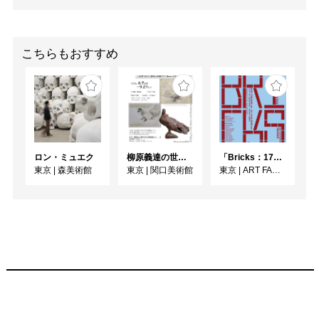
こちらもおすすめ
ロン・ミュエク
柳原義達の世界・鳩
「Bricks：17人のかたち」
東京
|
森美術館
東京
|
関口美術館
東京
|
ART FACTORY城南島