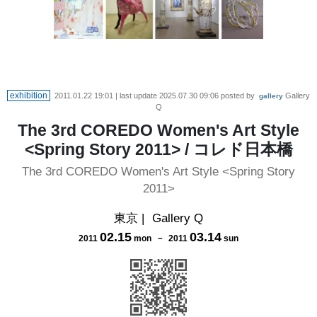
exhibition
2011.01.22 19:01
| last update
2025.07.30 09:06
posted by
Gallery
gallery
Q
The 3rd COREDO Women's Art Style
<Spring Story 2011> / コレド日本橋
The 3rd COREDO Women's Art Style <Spring Story
2011>
東京
|
Gallery Q
02
.
15
03
.
14
2011
mon
－
2011
sun