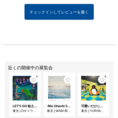
中央区日本橋1-4-1

第2会場： コレド室町　
チェックインしてレビューを書く
（地下1階・1階）

           〒103-0027東京都
中央区日本橋室町2-2-1

　　　　　　フジモトア
ヤ展示協力：箔座日本橋
店

第3会場： 日本橋三井タ
ワー　（地下1階、1階、
2階）

           〒103-0027東京都
近くの開催中の展覧会
中央区日本橋室町2-1-1

キュレーター：上田雄三
（多摩美術大学 芸術学
科 非常勤講師）
LET’S GO 粘土（クレイ）ジ−
-Mio Ohashi Solo Exhibition - 大橋 澪 作品展 -
可愛いだけじゃない！？ピングー展
東京
|
Oギャラリー
東京
|
WABI-和・美-
東京
|
YURAKUCHO MUSEUM（有楽町ミュージアム）