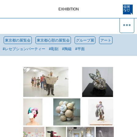
EXHIBITION
東京都の展覧会
東京都心部の展覧会
グループ展
アート
#
レセプションパーティー
#
彫刻
#
陶磁
#
平面