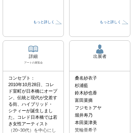
もっと詳しく
もっと詳しく
詳細
出展者
アート
の展覧会
コンセプト：

桑名紗衣子
2010年10月28日、コレ
杉浦藍
ド室町が日本橋にオープ
鈴木紗也香
ン、伝統と現代が交差す
富田菜摘
る街、ハイブリッド・

フジモトアヤ
シティーが誕生しまし
堀井寿乃
た。コレド日本橋では若
本田菜津美
き女性アーティスト
箕輪亜希子
（20~30代）を中心にし