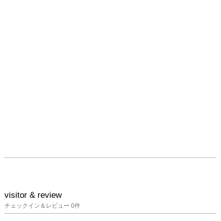
代。江戸歌舞伎や浮世絵
で知られる日本橋から世
界へ飛躍する文化を

発信、アートのある街と
してさらに脚光を浴び
て、人々を魅了すること
でしょう。

展示内容：　

現役美術大学生及び若手
女性アーティストの絵
画、陶芸、立体、FRPの
作品を中心にして展示す
る。

装飾性の高い、品格のあ
る作品を展示する。

第1会場： コレド日本
visitor & review
橋　（全館）

チェックイン＆レビュー
0
件
           〒103-0027東京都