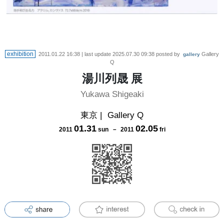
exhibition
2011.01.22 16:38
| last update
2025.07.30 09:38
posted by
Gallery
gallery
Q
湯川列晟 展
Yukawa Shigeaki
東京
|
Gallery Q
01
.
31
02
.
05
2011
sun
－
2011
fri