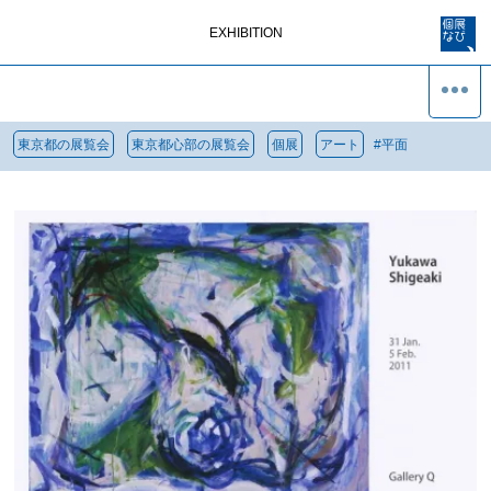
EXHIBITION
東京都の展覧会
東京都心部の展覧会
個展
アート
#
平面