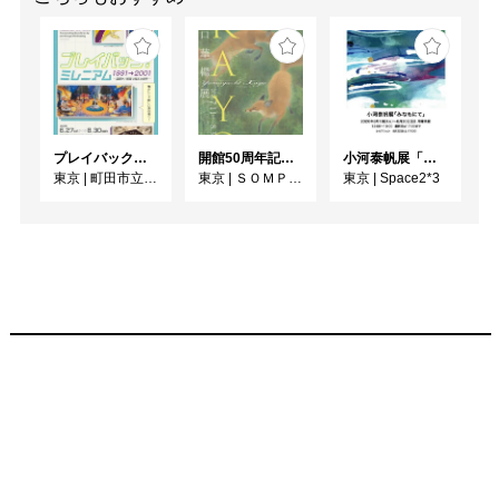
プレイバック！ミレニアム1991→2001 版画が／版画で越えた境界
開館50周年記念 山口華楊展
小河泰帆展「みなもにて」
東京
|
町田市立国際版画美術館
東京
|
ＳＯＭＰＯ美術館
東京
|
Space2*3