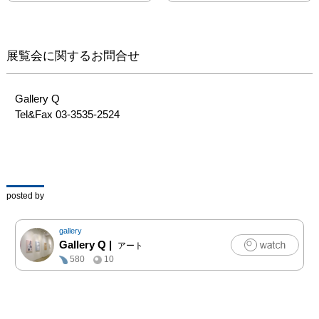
すのだろう。なぜ付け加
えるのだろう。シリタク
ナッタ。

逆算しないこと。深入り
展覧会に関するお問合せ
しないこと。見る人の力
を信じること。安心して
肉体化した。
Gallery Q

Tel&Fax 03-3535-2524
posted by
gallery
Gallery Q
|
アート
580
10