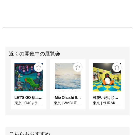
近くの開催中の展覧会
LET’S GO 粘土（クレイ）ジ−
-Mio Ohashi Solo Exhibition - 大橋 澪 作品展 -
可愛いだけじゃない！？ピングー展
東京
|
Oギャラリー
東京
|
WABI-和・美-
東京
|
YURAKUCHO MUSEUM（有楽町ミュージアム）
こちらもおすすめ