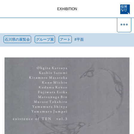
EXHIBITION
石川県の展覧会
グループ展
アート
#
平面