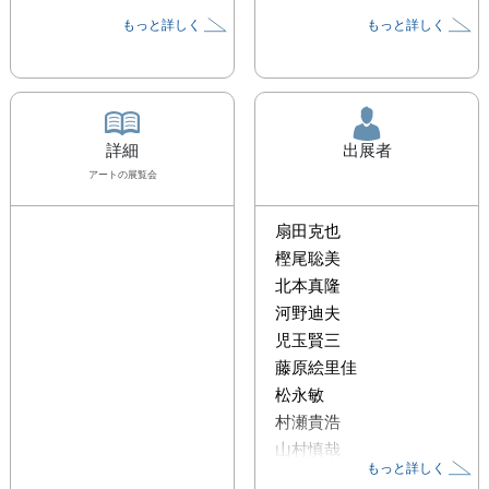
もっと詳しく
もっと詳しく
詳細
出展者
アート
の展覧会
扇田克也
樫尾聡美
北本真隆
河野迪夫
児玉賢三
藤原絵里佳
松永敏
村瀬貴浩
山村慎哉
もっと詳しく
山室淳平