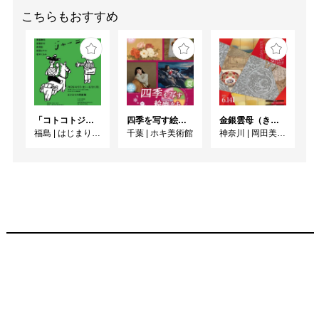
こちらもおすすめ
「コトコトジャーニー」
四季を写す絵画たち
金銀雲母（きら）きら ーかがやきの日本美術ー
福島
|
はじまりの美術館
千葉
|
ホキ美術館
神奈川
|
岡田美術館