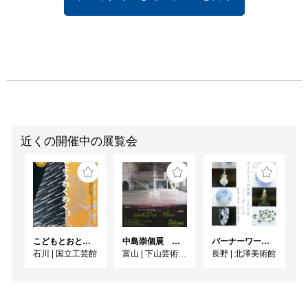
近くの開催中の展覧会
こどもとおとなの自由研究 もようわくわく²
中島崇個展 水跡 -traces of energy-
バーナーワークの世界 2026
石川
|
国立工芸館
富山
|
下山芸術の森発電所美術館
長野
|
北澤美術館