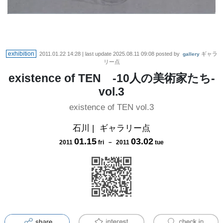
exhibition
2011.01.22 14:28
| last update
2025.08.11 09:08
posted by
ギャラ
gallery
リー点
existence of TEN -10人の美術家たち-
vol.3
existence of TEN vol.3
石川
|
ギャラリー点
01
.
15
03
.
02
2011
fri
－
2011
tue