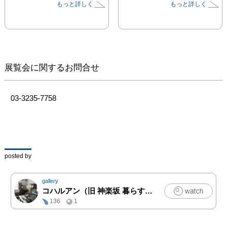
もっと詳しく
もっと詳しく
いたします。ガラスと陶
器、涼やかな器で七夕の
夕餉を彩ってみてはいか
がでしょうか。どうぞこ
の機会に、深い輝きに満
ちた手仕事の数々をお楽
展覧会に関するお問合せ
しみください。
03-3235-7758
posted by
gallery
コハルアン（旧 神楽坂 暮らす。)
|
クラフト
136
1