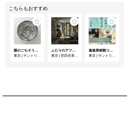
こちらもおすすめ
眼のごちそう 食器
ふたりのアフリカ、手仕事の宇宙 人類学者・川田順造と陶芸作家・小川待子のコレクション
逸翁美術館コレクション 蕪村・呉春と茶の湯の名品
東京
|
サントリー美術館
東京
|
世田谷美術館
東京
|
サントリー美術館