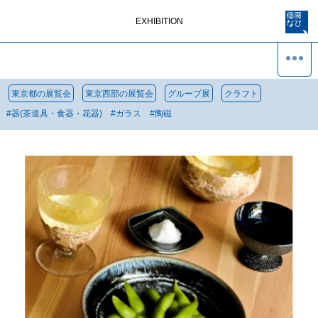
EXHIBITION
東京都の展覧会
東京西部の展覧会
グループ展
クラフト
#
器(茶道具・食器・花器)
#
ガラス
#
陶磁