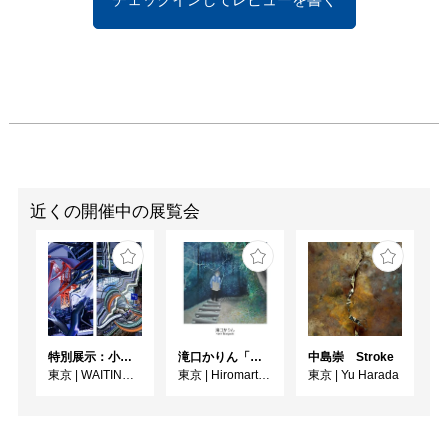
近くの開催中の展覧会
特別展示：小林健太『PARALLAX//TOKYO』
滝口かりん「目と手」
中島崇 Stroke
東京
|
WAITINGROOM
東京
|
Hiromart Gallery Tokyo
東京
|
Yu Harada