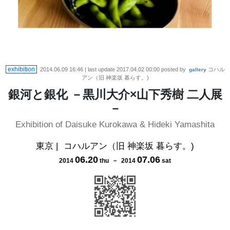
exhibition
2014.06.09 16:46
| last update
2017.04.02 00:00
posted by
コハル
gallery
アン（旧 神楽坂 暮らす。)
銀河と銀化 －黒川大介×山下秀樹 二人展
－
Exhibition of Daisuke Kurokawa & Hideki Yamashita
東京
|
コハルアン（旧 神楽坂 暮らす。)
06
.
20
07
.
06
2014
thu
－
2014
sat