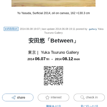
Yu Yasuda, Surficial 2014, oil on canvas, 162 ×130.3 cm
exhibition
2014.06.08 19:07
| last update
2014.06.08 19:11
posted by
Yuka
gallery
Tsuruno Gallery
安田悠「Between」
東京
|
Yuka Tsuruno Gallery
06
.
07
08
.
12
2014
fri
－
2014
mon
興味あり!
0
見に行った!
0