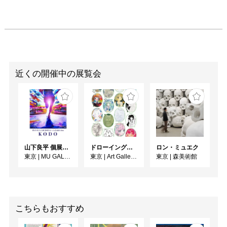
近くの開催中の展覧会
山下良平 個展「KODO」
ドローイング展『絵とのダイアローグ 2026』
ロン・ミュエク
東京
|
MU GALLERY
東京
|
Art Gallery Shirokane 6c
東京
|
森美術館
こちらもおすすめ