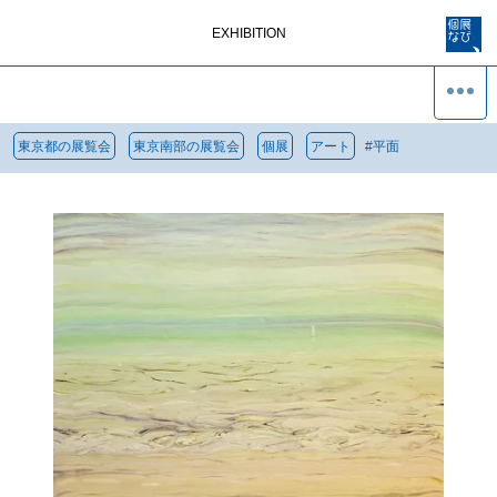
EXHIBITION
東京都の展覧会
東京南部の展覧会
個展
アート
#
平面