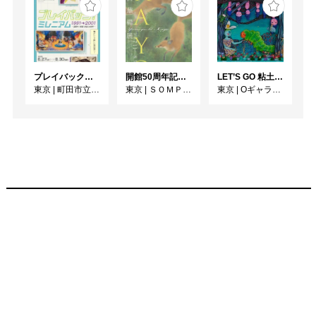
プレイバック！ミレニアム1991→2001 版画が／版画で越えた境界
開館50周年記念 山口華楊展
LET’S GO 粘土（クレイ）ジ−
東京
|
町田市立国際版画美術館
東京
|
ＳＯＭＰＯ美術館
東京
|
Oギャラリー