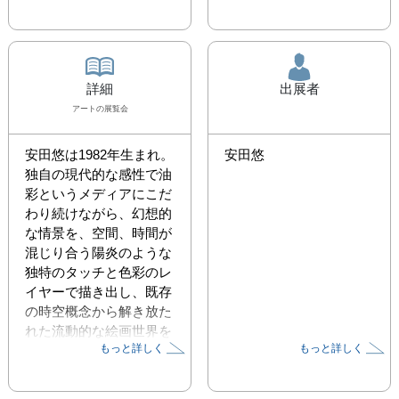
詳細
出展者
アート
の展覧会
安田悠は1982年生まれ。
安田悠
独自の現代的な感性で油
彩というメディアにこだ
わり続けながら、幻想的
な情景を、空間、時間が
混じり合う陽炎のような
独特のタッチと色彩のレ
イヤーで描き出し、既存
の時空概念から解き放た
れた流動的な絵画世界を
もっと詳しく
もっと詳しく
創出します。ユカ・ツル
ノギャラリーでは約３年
ぶりとなる個展を開催い