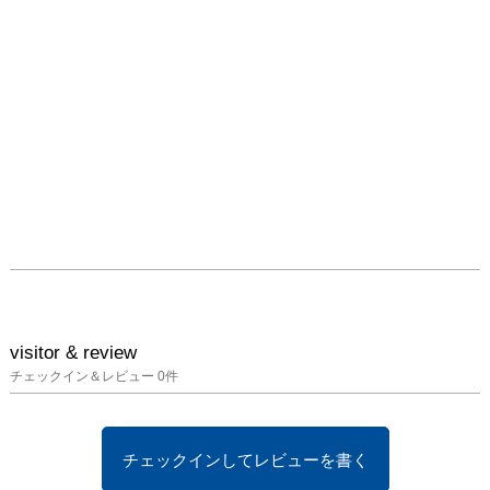
このような側面から、壁
のようなものに点と線と
を刻み、それら相対の中
から

生まれ得る個を導き探ろ
うと試みます。
visitor & review
チェックイン＆レビュー
0
件
チェックインしてレビューを書く