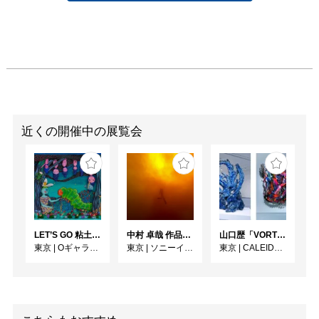
近くの開催中の展覧会
LET’S GO 粘土（クレイ）ジ−
中村 卓哉 作品展 鬼界
⼭⼝歴「VORTEX」
東京
|
Oギャラリー
東京
|
ソニーイメージングギャラリー
東京
|
CALEIDO GINZA THE HUB