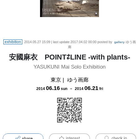
exhibition
2014.05.27 15:09
| last update
2017.04.02 00:00
posted by
ゆう画
gallery
廊
安國麻衣 POINT⇄LINE -with plants-
YASUKUNI Mai Solo Exhibition
東京
|
ゆう画廊
06
.
16
06
.
21
2014
sun
－
2014
fri