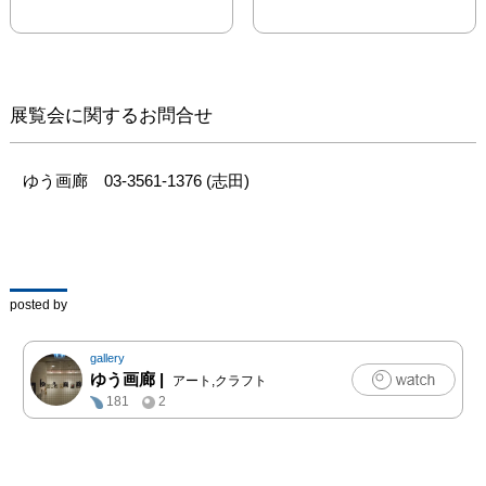
線は無数の点の集合体で
あるかもしれませんし、
点もまたその内に点や線
を内 

在するものかもしれませ
展覧会に関するお問合せ
ん。と同時に、それらは
本来の情報体としての属
性も 

ゆう画廊　03-3561-1376 (志田)
もち続けているのです。

ちょうど、種子が生命情
報を秘め、それが具現化
され 花開き、また種へ
とその

posted by
情報を立ち戻し、時に凍
結し、時間や場所を移し
gallery
て行 くようにです。

ゆう画廊
|
アート,クラフト
また、言語は個と個とを
181
2
繋ぐものですが、それ
も、点と線との 関わり
のように、

言語が本来持つ情報性