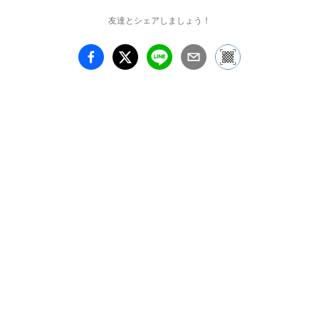
と、それぞれの個から映
友達とシェアしましょう！
し出される固 有の言語
性が合い

まり、情報化され、解凍
され、時間や空間を越
え、記号であ ると同時
に、存在

と関わりを内包し合いま
す。

壁のようなものという素
材は、 地から垂直にた
つという縦の軸、時間の
中にあ

り続けようとする横の軸
をもち、 風化や崩壊を
繰り返しながらその中に
何かを

残そうというあり方を表
現したく 選んでいま
す。
