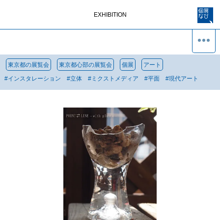
EXHIBITION
東京都の展覧会
東京都心部の展覧会
個展
アート
#
インスタレーション
#
立体
#
ミクストメディア
#
平面
#
現代アート