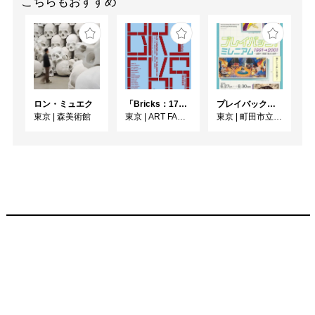
こちらもおすすめ
ロン・ミュエク
「Bricks：17人のかたち」
プレイバック！ミレニアム1991→2001 版画が／版画で越えた境界
東京
|
森美術館
東京
|
ART FACTORY城南島
東京
|
町田市立国際版画美術館