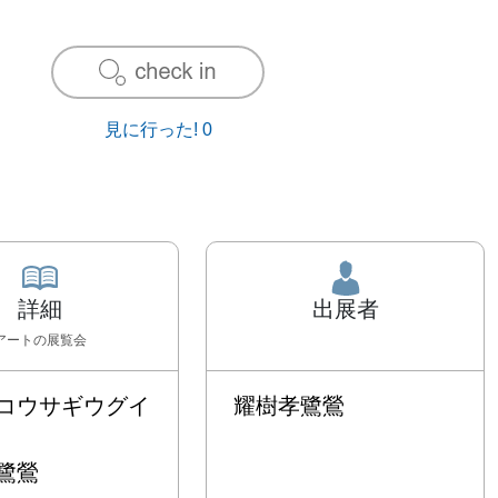
見に行った!
0
詳細
出展者
アート
の展覧会
コウサギウグイ
耀樹孝鷺鶯
鶯
