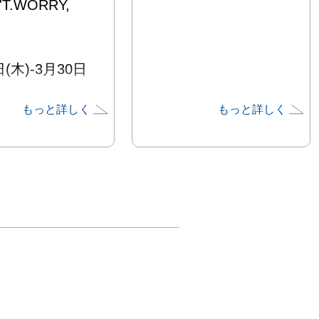
T.WORRY,  

日(木)‐3月30日
もっと詳しく
もっと詳しく
-19:00(日曜日
最終日17:00迄)

よね

けなら寝たらい
と一緒に買い物
しょう

いものはありま