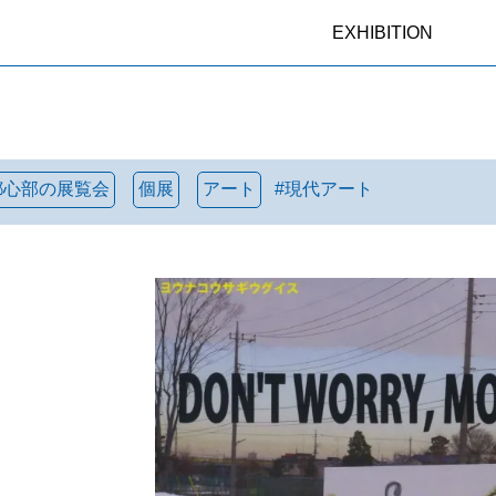
EXHIBITION
都心部の展覧会
個展
アート
#
現代アート