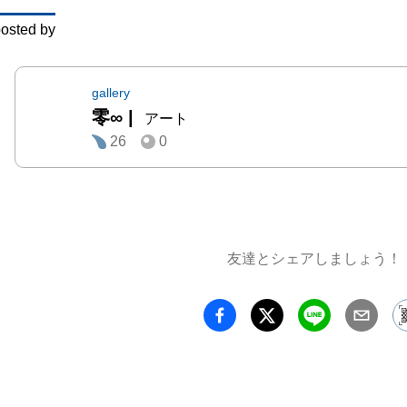
少しだ
osted by
うよ
gallery
零∞
|
アート
26
0
友達とシェアしましょう！