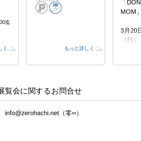
「DON'
MOM」

00迄
3月20
（日）

しく
もっと詳しく
12:00
18:00/
春は眠い
少しだ
展覧会に関するお問合せ
いよ

そのあ
info@zerohachi.net（零∞）
にいきま
食べた
すか？
