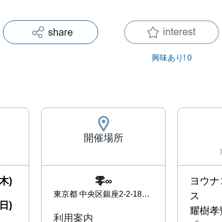
興味あり!
0
開催場所
木)
零∞
ヨウナ
東京都
中央区銀座2-2-18 西欧ビル8Ｆ
ス

日)
耀樹孝鷺
利用案内