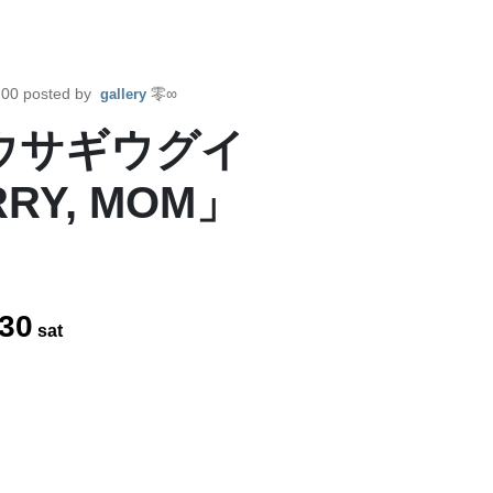
:00
posted by
零∞
gallery
ウサギウグイ
RY, MOM」
30
sat