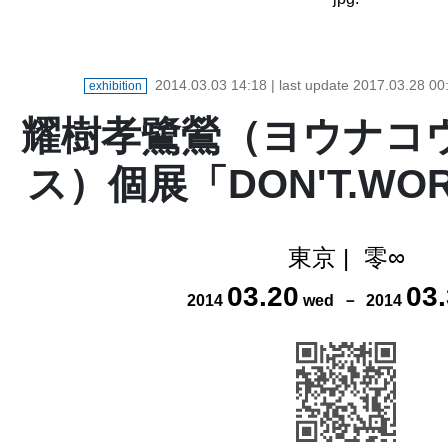
2014.03.03 14:18
| last update
2017.03.28 00
exhibition
耀樹孝鷺鶯（ヨウナコ
ス）個展「DON'T.WOR
東京
|
零∞
03
.
20
03
.
2014
wed
－
2014