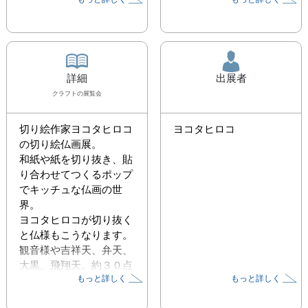
詳細
出展者
クラフト
の展覧会
切り絵作家ヨコタヒロコ
ヨコタヒロコ
の切り絵仏画展。

和紙や紙を切り抜き、貼
り合わせてつくるポップ
でキッチュな仏画の世
界。

ヨコタヒロコが切り抜く
と仏様もこうなります。

観音様や吉祥天、弁天、
大黒、飛翔天。約３０点
もっと詳しく
もっと詳しく
が古民家油亀に勢揃い。

年末最後に御利益祈願で