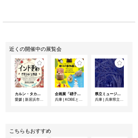
近くの開催中の展覧会
カルン・タカール・コレクション インド更紗 世界をめぐる物語
企画展「硝子の動物園 2026」
県立ミュージアムズ連携企画 ミュージアムのミステリー
愛媛
|
新居浜市美術館
兵庫
|
KOBEとんぼ玉ミュージアム
兵庫
|
兵庫県立美術館
こちらもおすすめ