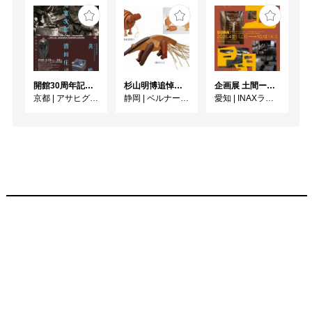
開館30周年記念 山本爲三郎・河井寬次郎没後60年記念 「共鳴 河井寬次郎 × 濱田庄司 ー山本爲三郎コレクションより」
杉山明博追悼展 木とわたし―木工の妙技と美術教育
企画展 土間ーつくって、つかって、再発見ー
京都
|
アサヒグループ大山崎山荘美術館
静岡
|
ベルナール・ビュフェ美術館
愛知
|
INAXライブミュージアム