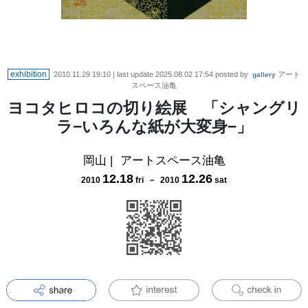
exhibition
2010.11.29 19:10
| last update
2025.08.02 17:54
posted by
アート
gallery
スペース油亀
ヨコタヒロコの切り絵展 「シャングリ
ラ−いろんな紙が大変身−」
岡山
|
アートスペース油亀
12
.
18
12
.
26
2010
fri
－
2010
sat