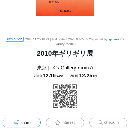
exhibition
2010.11.25 16:24
| last update
2025.08.05 09:26
posted by
K's
gallery
Gallery room A
2010年ギリギリ展
東京
|
K's Gallery room A
12
.
16
12
.
25
2010
wed
－
2010
fri