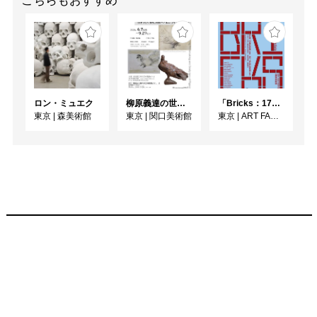
こちらもおすすめ
ロン・ミュエク
柳原義達の世界・鳩
「Bricks：17人のかたち」
東京
|
森美術館
東京
|
関口美術館
東京
|
ART FACTORY城南島