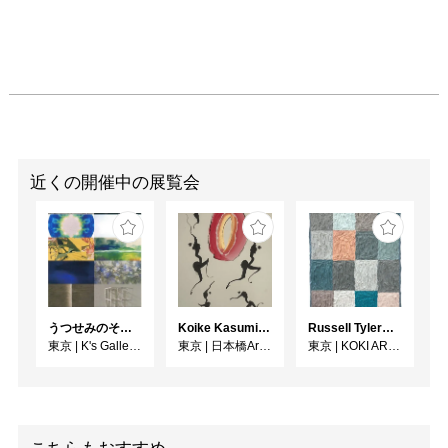
近くの開催中の展覧会
うつせみのそら展
Koike Kasumi Web個展 ラ・ダンス
Russell Tyler From the Shore（海辺から）
東京
|
K's Gallery room A
東京
|
日本橋Art.jp
東京
|
KOKI ARTS