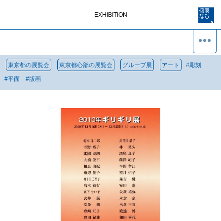
EXHIBITION
東京都の展覧会
東京都心部の展覧会
グループ展
アート
#
彫刻
#
平面
#
版画