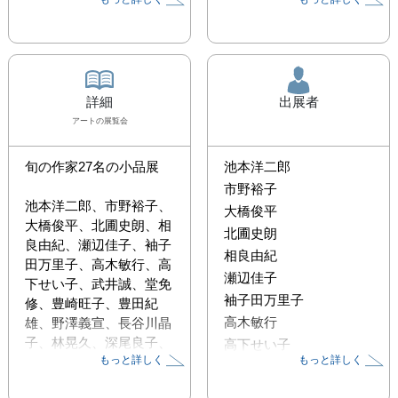
詳細
出展者
アート
の展覧会
旬の作家27名の小品展

池本洋二郎
市野裕子
池本洋二郎、市野裕子、
大橋俊平
大橋俊平、北圃史朗、相
北圃史朗
良由紀、瀬辺佳子、袖子
相良由紀
田万里子、高木敏行、高
瀬辺佳子
下せい子、武井誠、堂免
袖子田万里子
修、豊崎旺子、豊田紀
高木敏行
雄、野澤義宣、長谷川晶
子、林晃久、深尾良子、
高下せい子
もっと詳しく
もっと詳しく
藤澤紀子、本間孝江、望
武井誠
月佑子、森吉健、安田