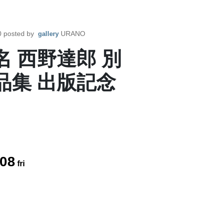
0
posted by
URANO
gallery
名 西野達郎 別
品集 出版記念
08
fri