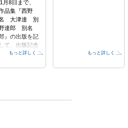
年1月8日まで、
作品集『西野
名　大津達　別
野達郎　別名　
郎』の出版を記
して、出版記念
もっと詳しく
もっと詳しく
を開催いたしま
ニュメントや街
ど日常に馴染ま
共物を、仮設の
取り囲みリビン
ムなどのプライ
空間に置かれた