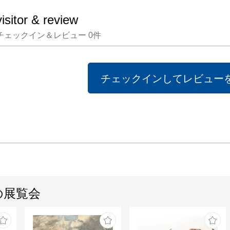
きた仏
visitor & review
画像で
チェックイン＆レビュー
0
件
作業で
トをつ
います
チェックインしてレビュー
クトと
という
ームに
一貫し
「笑い
ー」を
からこ
の展覧会
次元空
います。