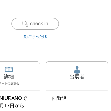
見に行った!
0
詳細
出展者
アート
の展覧会
ANIURANOで
西野達
2月17日から