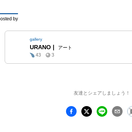
オブジ
しまう
osted by
の大き
ロジェ
西野達
gallery
URANO
|
ンナー
アート
43
3
メゾン
内での
ていま
を拠点
のカル
友達とシェアしましょう！
ト（2
ト・ビ
（20
ス）、