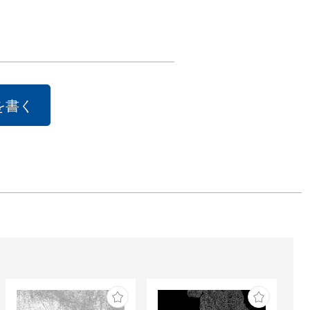
陀像など、合成
はなく実際に手
手の込んだセッ
くり撮影をして
。公共プロジェ
を書く
は対照的に写真
限定されたフレ
対して、作家の
たコンセプト
、暴力、セクシ
テーマに写真だ
そ表現できる異
間を生み出して

