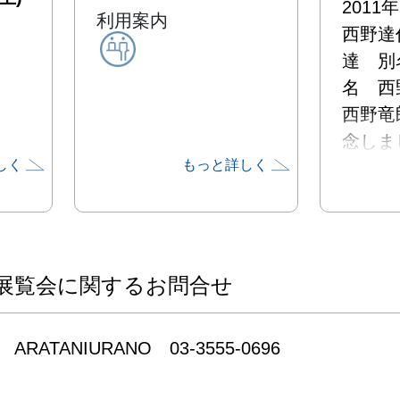
2011
利用案内
西野達
達　別
名　西
西野竜
念しま
しく
もっと詳しく
展覧会
す。

街のモ
路灯な
展覧会に関するお問合せ
れた公
建物で
ARATANIURANO　03-3555-0696
グルー
ベート