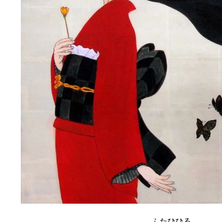
ふたひひる
むらさき
あだしの
すばる
榊