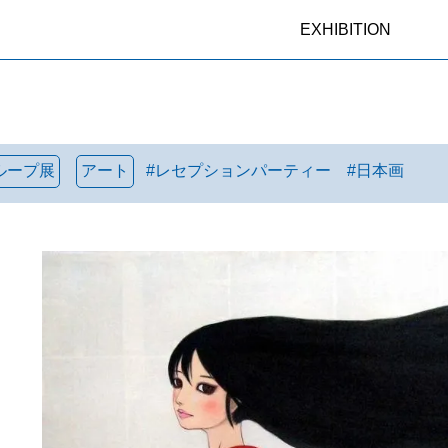
EXHIBITION
ループ展
アート
#
レセプションパーティー
#
日本画