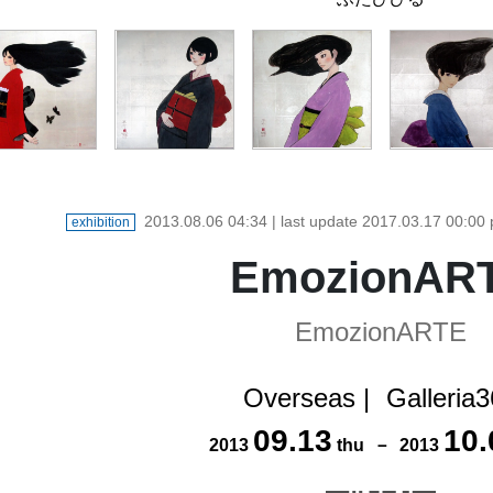
2013.08.06 04:34
| last update
2017.03.17 00:00
exhibition
EmozionAR
EmozionARTE
Overseas
|
Galleria
09
.
13
10
.
2013
thu
－
2013