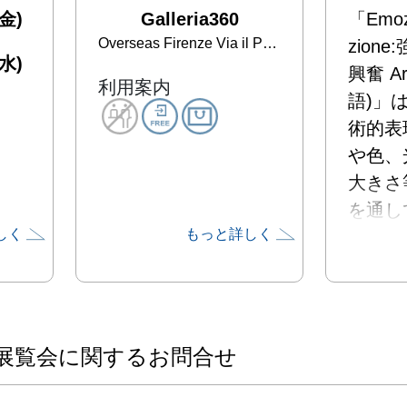
金)
Galleria360
「Emoz
Overseas
Firenze Via il Prato 11r,ITALY
zion
水)
興奮 A
利用案内
語)」
術的表
や色、
大きさ
を通し
しく
もっと詳しく
感情や
し、引
のがこ
す。

　表現
展覧会に関するお問合せ
様々な
が生み