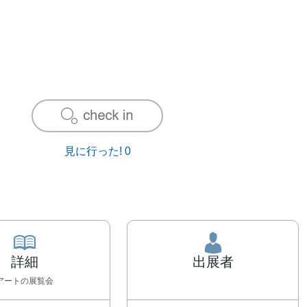
見に行った!
0
詳細
出展者
アート
の展覧会