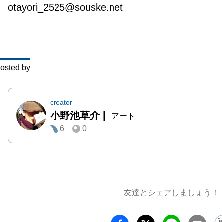
otayori_2525@souske.net
な作品
で発表
ラリー
人々に
osted by
品と 
存分に
い、評
creator
小野池草介
|
指して
アート
6
0
友達とシェアしましょう！