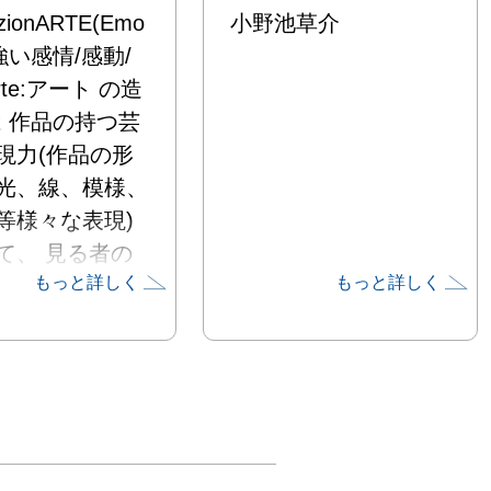
ionARTE(Emo
小野池草介
e:強い感情/感動/
rte:アート の造
は 作品の持つ芸
現力(作品の形
光、線、模様、
等様々な表現)
て、 見る者の
もっと詳しく
もっと詳しく
強い思いを刺激
き出そうという
の展示の目的で
も技法も違う
スタイルの作家
出した個性豊か