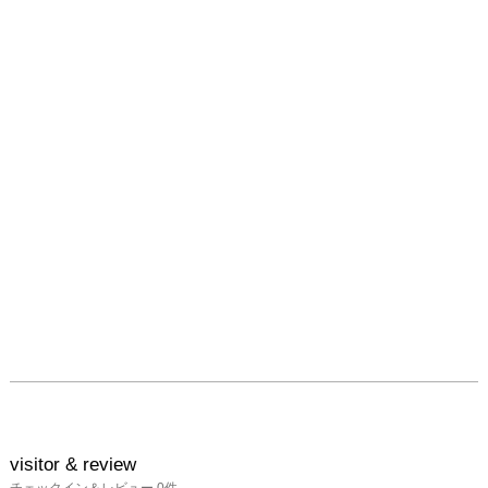
7064536401?
banner=pwa

いしかわゆかサイト

http://kiriekiri.com/
visitor & review
チェックイン＆レビュー
0
件