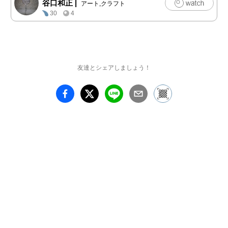
谷口和正
|
アート,クラフト
によって生み出される作
30
4
品を見ていただけたらと
思います。

http://kazu-one.com/st/?
p=1267

友達とシェアしましょう！
谷口和正　ポートフォリ
オサイト

http://kazu-one.com/zen/

https://plus.google.com/p
hotos/1018267333513206
03443/albums/582438240
8480465761?
banner=pwa

https://plus.google.com/p
hotos/1018267333513206
03443/albums/581789269