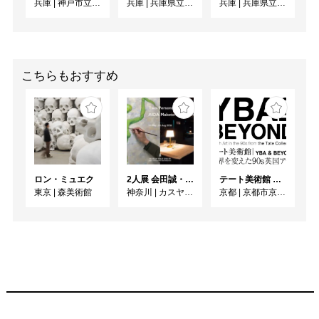
兵庫
|
神戸市立博物館
兵庫
|
兵庫県立美術館
兵庫
|
兵庫県立美術館
こちらもおすすめ
ロン・ミュエク
2人展 会田誠・岡田裕子
テート美術館 ― YBA & BEYOND 世界を変えた90s英国アート
東京
|
森美術館
神奈川
|
カスヤの森現代美術館
京都
|
京都市京セラ美術館