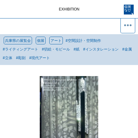
EXHIBITION
兵庫県の展覧会
個展
アート
#
空間設計・空間制作
#
ライティングアート
#
切絵・モビール
#
紙
#
インスタレーション
#
金属
#
立体
#
彫刻
#
現代アート