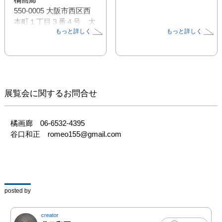
550-0005 大阪市西区西
本町１丁目３番４号　大
もっと詳しく
もっと詳しく
阪陶磁器会館B１　

Tel: 06-6532-4395  Fax: 
06-4394-7598  URL: 
http://dancer.co.jp

開廊時間：正午〜午後7
時（展覧会最終日５時ま
展覧会に関するお問合せ
で）　 日・月曜休み

今回の個展は初めてコラ
橘画廊　06-6532-4395

ボレーション作品を発表
谷口和正　romeo155@gmail.com
します。

昨年のボダイジュエキス
ポで出会った、

切り絵作家のいしかわゆ
かさんとコラボレーショ
posted by
ンします！

鉄と紙という違った素材
creator
ながらその素材を切る事