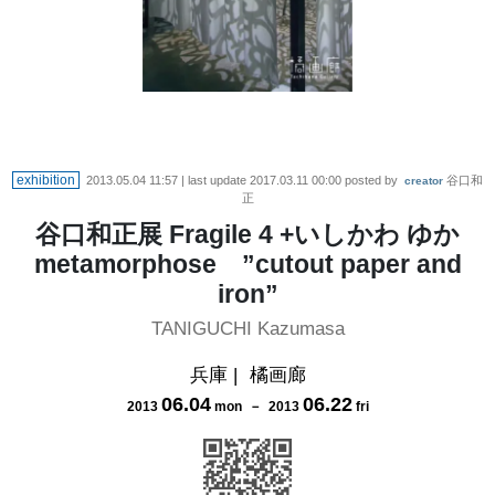
exhibition
2013.05.04 11:57
| last update
2017.03.11 00:00
posted by
谷口和
creator
正
谷口和正展 Fragile 4 +いしかわ ゆか
metamorphose ”cutout paper and
iron”
TANIGUCHI Kazumasa
兵庫
|
橘画廊
06
.
04
06
.
22
2013
mon
－
2013
fri