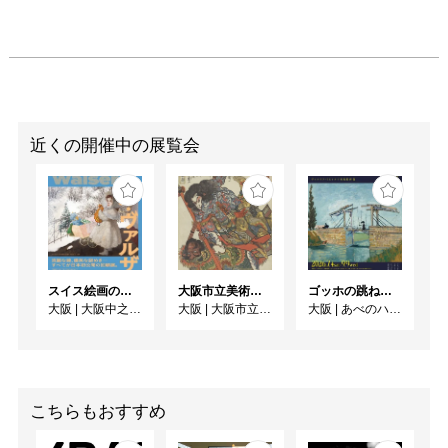
近くの開催中の展覧会
スイス絵画の異才 カール‧ヴァルザー
大阪市立美術館開館90周年記念特別展 「水滸伝」
ゴッホの跳ね橋と印象派の画家たち ヴァルラフ＝リヒャルツ美術館所蔵
大阪
|
大阪中之島美術館
大阪
|
大阪市立美術館
大阪
|
あべのハルカス美術館
こちらもおすすめ