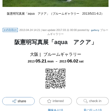
阪憲明写真展「aqua アクア」（ブルームギャラリー 2013/5/21-6.2）
exhibition
2013.04.24 14:21
| last update
2017.03.11 00:00
posted by
ブルー
gallery
ムギャラリー
阪憲明写真展「aqua アクア」
大阪
|
ブルームギャラリー
05
.
21
06
.
02
2013
mon
－
2013
sat
興味あり!
0
見に行った!
0