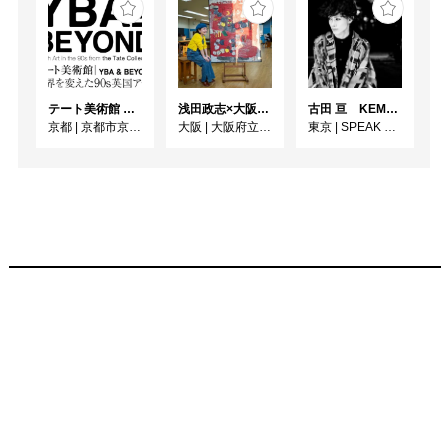
テート美術館 ― YBA & BEYOND 世界を変えた90s英国アート
浅田政志×大阪府20世紀美術コレクション展 画家と家族のここだけの話
古田 亘 KEMONOHARA －玉城裕規－
京都
|
京都市京セラ美術館
大阪
|
大阪府立江之子島文化芸術創造センター [enoco]
東京
|
SPEAK FOR WALL