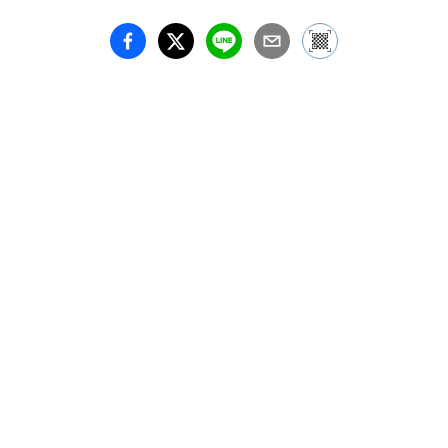
た写真を写真展として発
表します。多くの方がイ
メージしている盲導犬の
日常とアクアの日常を比
べて頂き、また違う盲導
犬像を発見していただけ
たら嬉しいです。