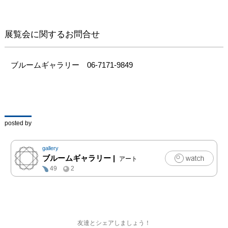
[Artist Statement]

彼女が我が家にやって来
たのは２００５年１２月
展覧会に関するお問合せ
１８日のことでした。利
口な顔をしたその犬の名
前は「アクア」という名
ブルームギャラリー　06-7171-9849
が付けられた盲導犬で、
その日のアクアは、キョ
ロキョロ落ち着かない様
子でした。これから長い
間、その場所がアクアの
posted by
お母さん代わりになるユ
ーザーと共に歩んで行く
gallery
「我が家」になること
ブルームギャラリー
|
アート
は、この時は思っていな
49
2
かったのかもしれませ
ん。

あの日から今まで、ふた
りが歩んだ日常を記録し
友達とシェアしましょう！