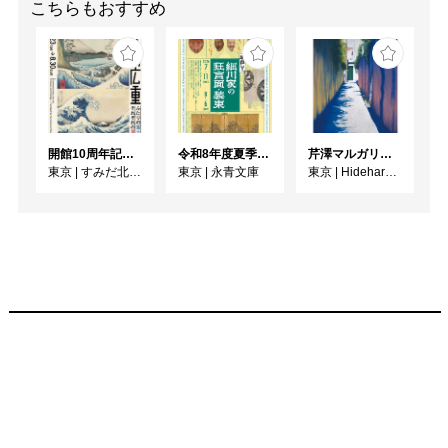
こちらもおすすめ
開館10周年記念 「北斎 広重 ふたりの富士、それぞれの富士」
令和8年度夏季展 えいえいやっとな！蔵出し！細川家の狂言面・装束
芹澤マルガリータ個展 resonance
東京
|
すみだ北斎美術館
東京
|
永青文庫
東京
|
Hideharu Fukasaku Gallery Roppongi