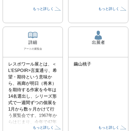
もっと詳しく
もっと詳しく
詳細
出展者
アート
の展覧会
レスポワール展とは、＜
繭山桃子
L'ESPOIR>言葉通り、希
望・期待という意味か
ら、画廊が明日（将来）
を期待する作家を今年は
14名選出し、シリーズ形
式で一週間ずつの個展を
1月から数ヶ月かけて行
う展覧会です。1967年か
らはじまり、今年で47年
もっと詳しく
もっと詳しく
目となります。