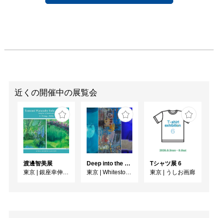
近くの開催中の展覧会
渡邊智美展
Deep into the Blue―蒼の深層へ：木梨アイネ、名坂千吉郎、猪熊克芳
Tシャツ展 6
東京
|
銀座幸伸ギャラリー
東京
|
Whitestone Gallery
東京
|
うしお画廊