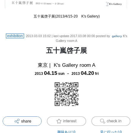
五十嵐啓子展(2013/4/15-20 K's Gallery)
exhibition
2013.03.03 15:02
| last update
2017.03.08 00:00
posted by
K's
gallery
Gallery room A
五十嵐啓子展
東京
|
K's Gallery room A
04
.
15
04
.
20
2013
sun
－
2013
fri
興味あり!
0
見に行った!
0