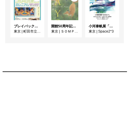
プレイバック！ミレニアム1991→2001 版画が／版画で越えた境界
開館50周年記念 山口華楊展
小河泰帆展「みなもにて」
東京
|
町田市立国際版画美術館
東京
|
ＳＯＭＰＯ美術館
東京
|
Space2*3