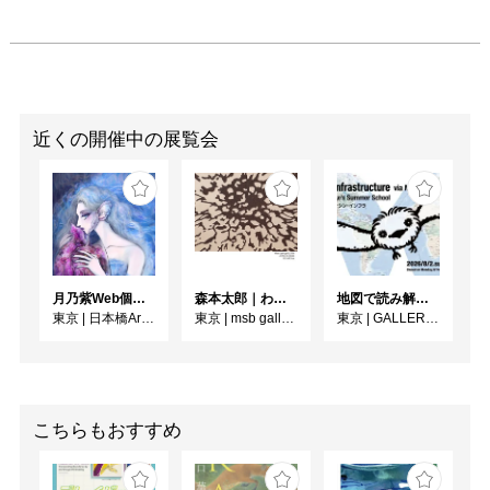
近くの開催中の展覧会
月乃紫Web個展 花幻月色（はなまぼろしのつきいろ）
森本太郎｜わたしのパレイドリア
地図で読み解くメディシン・インフラ 鴻池朋子のサマースクール
東京
|
日本橋Art.jp
東京
|
msb gallery
東京
|
GALLERY MoMo Ryogoku
こちらもおすすめ