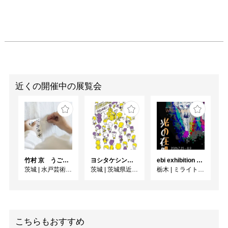
近くの開催中の展覧会
竹村 京 うごくせかい
ヨシタケシンスケ展かもしれない
ebi exhibition "光の在処"
茨城
|
水戸芸術館現代美術ギャラリー
茨城
|
茨城県近代美術館
栃木
|
ミライト一条ギャラリースペース
こちらもおすすめ