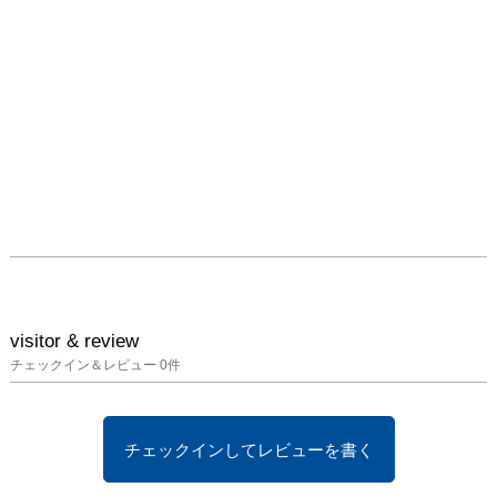
ゥーセンター・メス」、
および進行中のプロジェ
クトに至るまで、坂茂の
仕事を写真、映像、模
型、立体展示で辿りま
す。日本初の試みとなっ
た3階建てのコンテナ仮
設住宅の実物大モックア
ップ（一世帯）を屋外に
展示し、坂茂の活動の全
貌を俯瞰できる構成を予
定しています。
visitor & review
チェックイン＆レビュー
0
件
チェックインしてレビューを書く