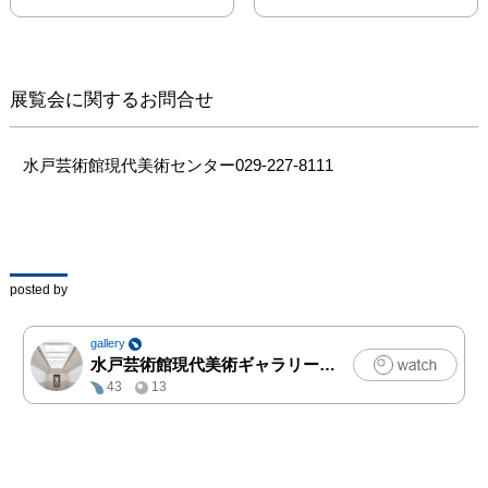
す。坂の作品の特徴は、
我々が普段、気にもかけ
ずに見過ごしがちなもの
の中に建築の材料として
展覧会に関するお問合せ
特性を見出し、それを建
築作品として実用化する
ところにあります。坂は
水戸芸術館現代美術センター029-227-8111
そのキャリアの早い段階
から、これらの材料を用
いつつ優れたデザインで
解決する建築家として、
独自の建築手法を展開し
posted by
てきました。例えば、80
年代に再生紙でできた
gallery
「紙管」に着目した坂
水戸芸術館現代美術ギャラリー
|
アート
は、多くの研究と開発を
43
13
経て「紙の家」や「ハノ
ーバー国際博覧会日本
館」を実現させた一方、
安価でどこでも入手でき