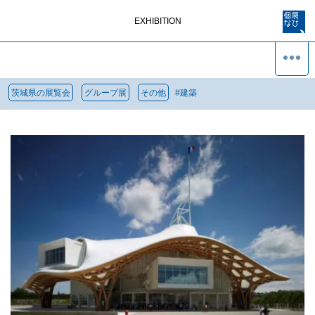
EXHIBITION
茨城県の展覧会
グループ展
その他
#
建築