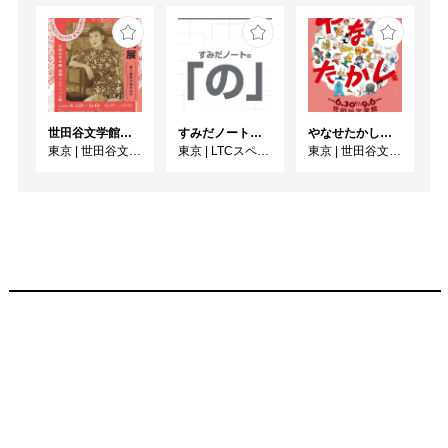
世田谷文学館コレクション展 没後30年 宇野千代展
すみだノート展2026 ~すみだノートの「の」～
やなせたかし展 人生はよろこばせごっこ
東京
|
世田谷文学館
東京
|
LTCスペース
東京
|
世田谷文学館