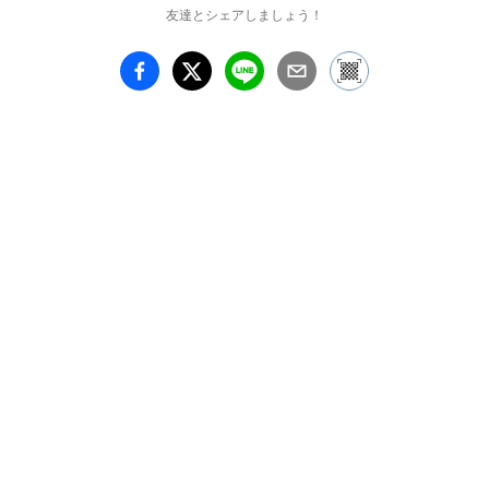
るという利点を活かし
友達とシェアしましょう！
て、「紙のログハウス」
「避難所用簡易間仕切り
（Paper Partition 
System）」といった災
害支援へと発展させまし
た。また、海上輸送コン
テナを利用した「ノマデ
ィック・ミュージアム」
や、それを多層化させて
実現した「コンテナ多層
仮設住宅（宮城県女川
町）」、街角で見かけた
中国製の帽子にヒントを
得た「ポンピドゥーセン
ター・メス」など、その
活動は幅広く、国際的に
高い評価を受けていま
す。

　本展では、坂の初期作
品から代表作「ポンピド