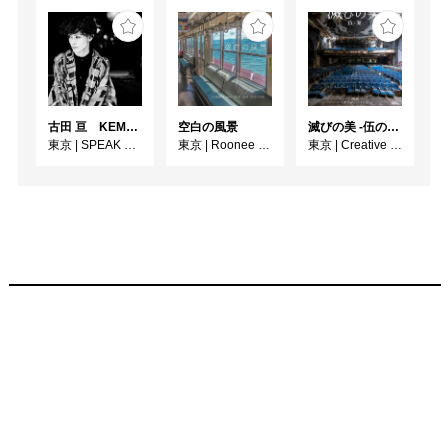
古田 亘 KEMONOHARA －玉城裕規－
空白の風景
滅びの美 -伍の廃-
東京
|
SPEAK FOR WALL
東京
|
Roonee 247 fine arts
東京
|
Creative / Art Gallery CORSO