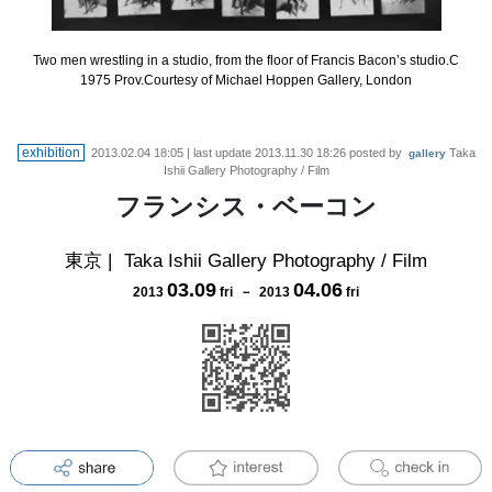
Two men wrestling in a studio, from the floor of Francis Bacon’s studio.C
1975 Prov.Courtesy of Michael Hoppen Gallery, London
exhibition
2013.02.04 18:05
| last update
2013.11.30 18:26
posted by
Taka
gallery
Ishii Gallery Photography / Film
フランシス・ベーコン
東京
|
Taka Ishii Gallery Photography / Film
03
.
09
04
.
06
2013
fri
－
2013
fri