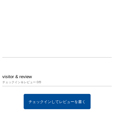
は、ベーコンが処分しよ
うとしていた作品に加え
コンタクトシートや日記
等の資料を譲り受け、長
らく保管していました
が、その後売却にいたり
ます。本展で展示される
コンタクトシートもロバ
ートソンが譲り受けた資
料の一部です。

なお、2013年3月8日
（金）から5月26日
（日）まで、東京国立近
visitor & review
代美術館にて、ベーコン
チェックイン＆レビュー
0
件
の没後アジアでは初めて
となる回顧展「フランシ
ス・ベーコン展」が開催
チェックインしてレビューを書く
されます。展覧会詳細に
ついては、同展特設ウェ