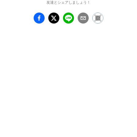
友達とシェアしましょう！
コンは写真の使用につい
て「私はイメージを写真
とは非常に遠く、区別さ
れたものとして扱いたい
と思っている。私は、写
真を外国語の辞書を使う
ように利用しているだけ
である。」とも語ってお
り、ときにはそれらに直
接書き込みを入れ、作品
の制作アイデアを練って
いました。

これらの貴重なコンタク
トシートの一部は、ロバ
ートソン・コレクション
として保管されてきまし
た。ベーコンのスタジオ
で電気工として働いてい
たマック・ロバートソン