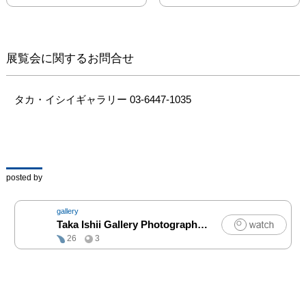
ベーコンが制作に当たっ
て生身のモデルよりも写
真を参考にしていたこと
は、よく知られていま
展覧会に関するお問合せ
す。ジョン・ディーキン
をはじめとする写真家に
撮影を依頼することもあ
タカ・イシイギャラリー 03-6447-1035
りましたが、当時ニュー
ヨークで活動をしていた
無名の写真家によって撮
影された写真も多く残さ
れています。それらのコ
posted by
ンタクトシートからは、
エドワード・マイブリッ
gallery
ジの写真を彷彿とさせる
Taka Ishii Gallery Photography / Film
|
写真
ような連続写真を撮影し
26
3
ていたことが分かります
が、同時にベーコンが持
っていた人体への特異な
視線も窺い知ることがで
きます。1974 年、ベー