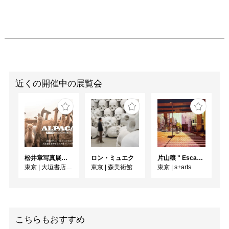
ブサイト
(http://bacon.exhn.jp) を
ご覧ください。
近くの開催中の展覧会
松井章写真展「アルパカ ～ペルー・アンデスに生きる～」
ロン・ミュエク
片山穣 " Escape to unravel "
東京
|
大垣書店麻布台ヒルズ店 Ehon GALLERY
東京
|
森美術館
東京
|
s+arts
こちらもおすすめ