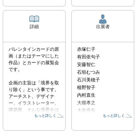
詳細
出展者
バレンタインカードの原
赤塚仁子
画（またはテーマにした
有田依句子
作品）とカードの展覧会
安藤智仁
です。

石垣むつみ
石川美穂子
企画の主旨は「境界を取
植野智子
り除く」という事です。
内村直生
アーチスト、デザイナ
大槻孝之
ー、イラストレーター、
建築家、そんな境界をは
大友香奈
もっと詳しく
もっと詳しく
ずします。それぞれの表
大野信子
現を、作家さんにも見る
方にも楽しんで頂きたい
です。
