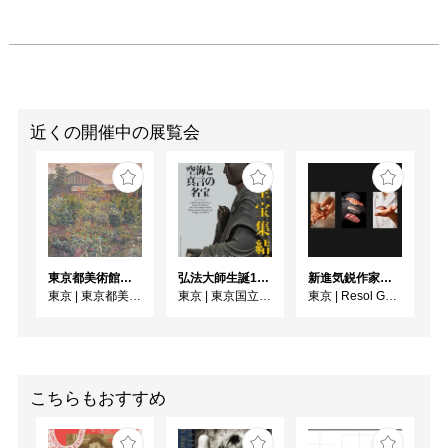
近くの開催中の展覧会
東京都美術館開館100周年記念 この場所の風景ー上野・大牟田・ブエノスアイレス
弘法大師生誕1250年記念 特別展「空海と真言の名宝」
新進気鋭作家によるアート作品 2026年8月特設展示 木寺 憲吾
東京
|
東京都美術館 ギャラリー
東京
|
東京国立博物館
東京
|
Resol Gallery Ueno
こちらもおすすめ