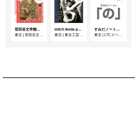
世田谷文学館コレクション展 没後30年 宇野千代展
mitch ikeda photography exhibition「rocks」
すみだノート展2026 ~すみだノートの「の」～
東京
|
世田谷文学館
東京
|
東京工芸大学 写大ギャラリー
東京
|
LTCスペース