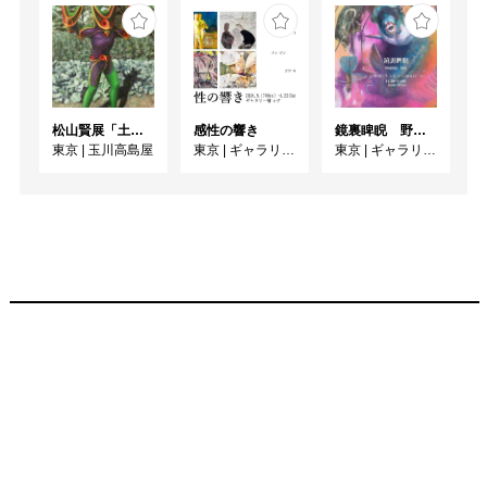
松山賢展「土偶怪人、土器文様画」
感性の響き
鏡裏睥睨 野切浅尾 個展
東京
|
玉川高島屋
東京
|
ギャラリー檜e・F
東京
|
ギャラリー檜e・F