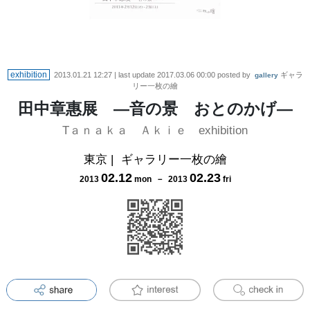
exhibition
2013.01.21 12:27
| last update
2017.03.06 00:00
posted by
ギャラ
gallery
リー一枚の繪
田中章惠展 ―音の景 おとのかげ―
Tａｎａｋａ Ａｋｉｅ exhibition
東京
|
ギャラリー一枚の繪
02
.
12
02
.
23
2013
mon
－
2013
fri