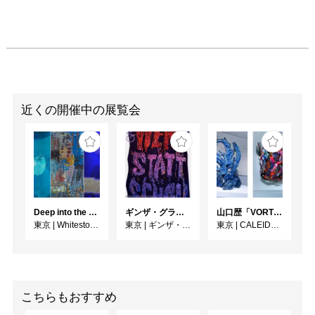
近くの開催中の展覧会
Deep into the Blue―蒼の深層へ：木梨アイネ、名坂千吉郎、猪熊克芳
ギンザ・グラフィック・ギャラリー第415回企画展 ダフィ・クーネ：ポスターを構築する ―形をつくる、版をつくる、表現をつくる―
⼭⼝歴「VORTEX」
東京
|
Whitestone Gallery
東京
|
ギンザ・グラフィック・ギャラリー
東京
|
CALEIDO GINZA THE HUB
こちらもおすすめ