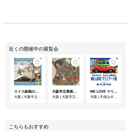
近くの開催中の展覧会
スイス絵画の異才 カール‧ヴァルザー
大阪市立美術館開館90周年記念特別展 「水滸伝」
WE LOVE マリンアート展 ～海の絵で癒されよう～
大阪
|
大阪中之島美術館
大阪
|
大阪市立美術館
大阪
|
天保山ギャラリー
こちらもおすすめ