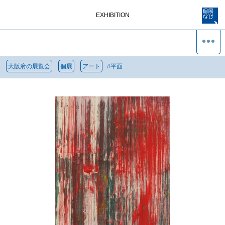
EXHIBITION
大阪府の展覧会
個展
アート
#
平面