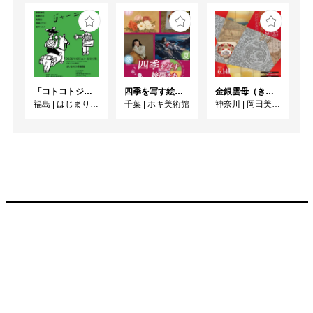
「コトコトジャーニー」
四季を写す絵画たち
金銀雲母（きら）きら ーかがやきの日本美術ー
福島
|
はじまりの美術館
千葉
|
ホキ美術館
神奈川
|
岡田美術館