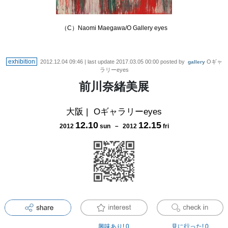
（C）Naomi Maegawa/O Gallery eyes
exhibition
2012.12.04 09:46
| last update
2017.03.05 00:00
posted by
Oギャ
gallery
ラリーeyes
前川奈緒美展
大阪
|
Oギャラリーeyes
12
.
10
12
.
15
2012
sun
－
2012
fri
興味あり!
0
見に行った!
0