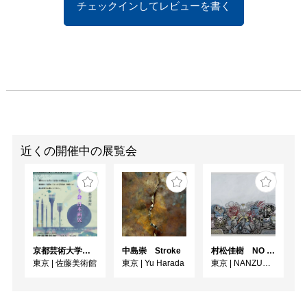
チェックインしてレビューを書く
近くの開催中の展覧会
京都芸術大学通信教育課程 ゆうゆう会日本画展
中島崇 Stroke
村松佳樹 NO SEQUENCE
東京
|
佐藤美術館
東京
|
Yu Harada
東京
|
NANZUKA UNDERGROUND