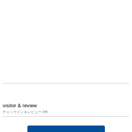
う。無意識の意識につい
て、虹丸は長い間、意識
下の意識を哲学的に試行
錯誤しながら制作を続け
て来た。１９７０年代の
フルクサス運動や、ルネ
サンスの彫刻家が石から
魂を取り出すといった歴
史的事実を下敷きに、素
材が制作行為を自ずと生
み出す、自然な境地を目
指してきた。虹丸の
DAN-BALL ARTはこうい
った流れから、自然に誕
生した。スティーブ・ジ
ョブス氏は言っていた禅
のように「簡素なものは
visitor & review
美しい」と・・・。 虹
チェックイン＆レビュー
0
件
丸