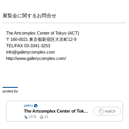
の制作に着手した。段ボ
ールの表面をフルート状
展覧会に関するお問合せ
の性質を利用して、切
る・裂く・破る・捻る・
千切る・潰す・引っ掻
The Artcomplex Center of Tokyo (ACT) 

く・穴を開ける・燃や
〒160-0021 東京都新宿区大京町12-9 

す・擦る・焦がす・ぶつ
TEL/FAX 03-3341-3253 

ける・蝋燭を垂らす・な
info@gallerycomplex.com 

どなど、人間の生活する
http://www.gallerycomplex.com/
動作や行動を、いたって
普通の様々な手仕事での
アクションを施して、表
面にエネルギーをぶつけ
る、シンプルで豊かな表
posted by
情を生み出す手法を、開
発した。さらに表面に粉
gallery
体塗装を施することで多
The Artcomplex Center of Tokyo
|
アート
様な表情を得る事ができ
1379
13
た。更に、アナログ回帰
にむけてチープな使用済