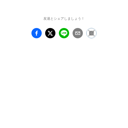
みの段ボールを、アーテ
ィスト虹丸が手を加える
事によって、全く新しい
友達とシェアしましょう！
バリューとハイクオリテ
ィの価値を創り出す。そ
れは虹丸マジックとでも
言うべき普通であって普
通でない、全く新しい価
値意識の転換を具体的に
示して、衝撃的な世界観
を見る人に与える事にな
った。デジタル化志向か
ら、本来の人間の持って
いる五感に訴求する当た
り前のアナログの力と言
えよう。素材の持つ光、
匂い、手触り、陰影、
音、質感などデジタルが
逆立ちしても、リアルな
存在感には無力であろ