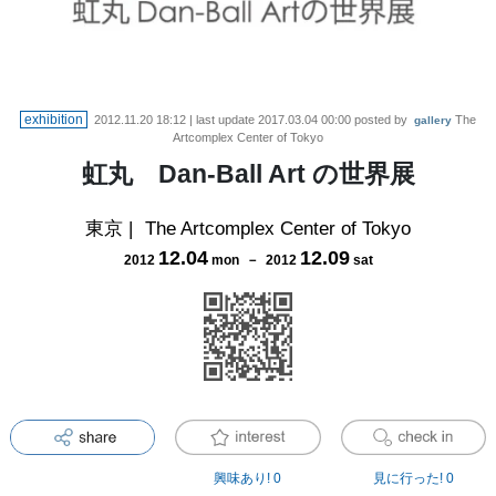
exhibition
2012.11.20 18:12
| last update
2017.03.04 00:00
posted by
The
gallery
Artcomplex Center of Tokyo
虹丸 Dan-Ball Art の世界展
東京
|
The Artcomplex Center of Tokyo
12
.
04
12
.
09
2012
mon
－
2012
sat
興味あり!
0
見に行った!
0