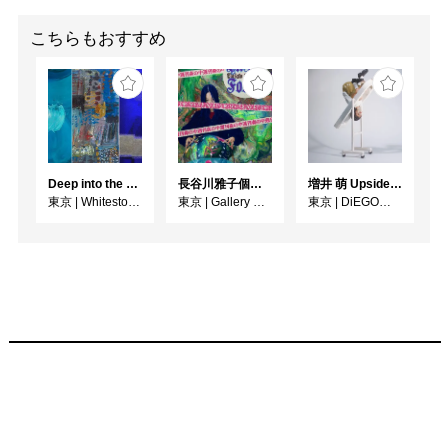
こちらもおすすめ
Deep into the Blue―蒼の深層へ：木梨アイネ、名坂千吉郎、猪熊克芳
長谷川雅子個展「終わりなき森の美術館」
増井 萌 Upside-Down
東京
|
Whitestone Gallery
東京
|
Gallery MUMON
東京
|
DiEGO表参道