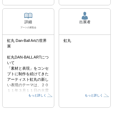
詳細
出展者
アート
の展覧会
虹丸 Dan-Ball Artの世界
虹丸
展

虹丸DAN-BALL ARTにつ
いて

「素材と表現」をコンセ
プトに制作を続けてきた
アーティスト虹丸の新し
い表現のテーマは、２０
１１年３月１１日の大震
もっと詳しく
もっと詳しく
災を契機に、全く新しい
境地に立ち至った。段ボ
ール素材をレリーフ彫刻
する虹丸DAN-BALL ART