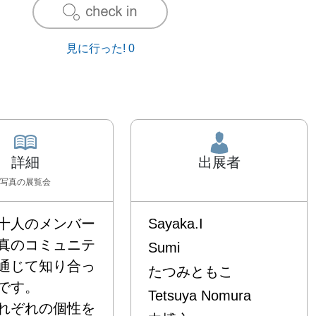
見に行った!
0
詳細
出展者
写真
の展覧会
十人のメンバー
Sayaka.I
真のコミュニテ
Sumi
通じて知り合っ
たつみともこ
す。

Tetsuya Nomura
れぞれの個性を