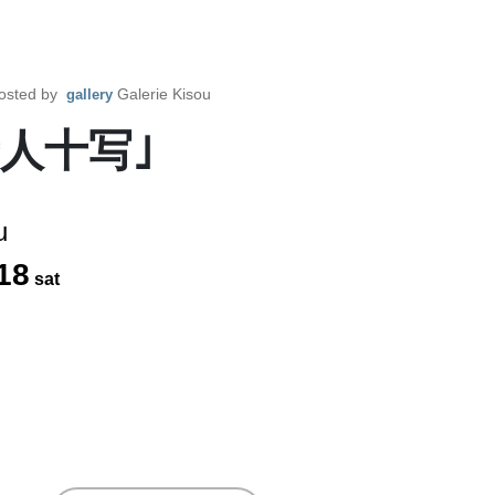
osted by
Galerie Kisou
gallery
人十写｣
u
18
sat