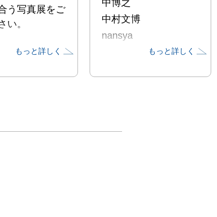
中博之
合う写真展をご
中村文博
い。

nansya
穂ト見ジョン太
もっと詳しく
もっと詳しく
の作家トークは
みやしづこ
ヤマナカシンゴ