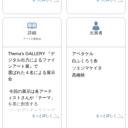
詳細
出展者
アート
の展覧会
Thema’s GALLERY 『デ
アベタケル
ジタル出力によるファイ
白ふくろう舎
ンアート展』で

ソエジマケイタ
選ばれた４名による展示
髙橋映
会

 今回の展示は各アーテ
ィストさんが「テーマ」
を基に創造する

コンセプトギャラリーで
もっと詳しく
もっと詳しく
す。

20名から選抜されたアー