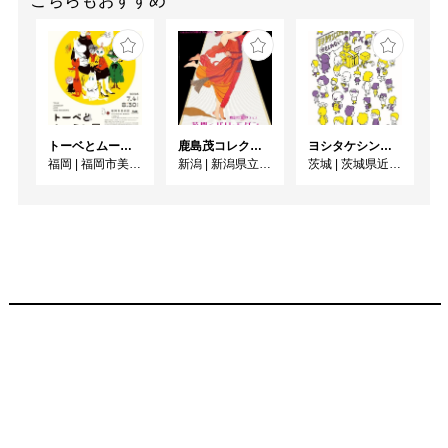
こちらもおすすめ
トーベとムーミン展 ～とっておきのものを探 しに～
鹿島茂コレクション 花開くパリ・モダン
ヨシタケシンスケ展かもしれない
福岡
|
福岡市美術館
新潟
|
新潟県立万代島美術館
茨城
|
茨城県近代美術館