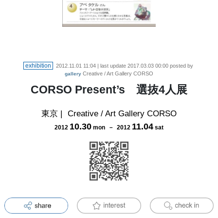
exhibition
2012.11.01 11:04
| last update
2017.03.03 00:00
posted by
Creative / Art Gallery CORSO
gallery
CORSO Present’s 選抜4人展
東京
|
Creative / Art Gallery CORSO
10
.
30
11
.
04
2012
mon
－
2012
sat