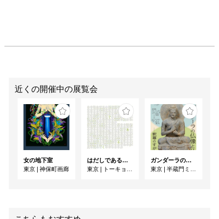
近くの開催中の展覧会
女の地下室
はだしであるく [トーキョーアーツアンドスペースレジデンス2026 成果発表展 ]
ガンダーラの仏像と仏伝ー釈尊のすがたー
東京
|
神保町画廊
東京
|
トーキョーアーツアンドスペース本郷
東京
|
半蔵門ミュージアム