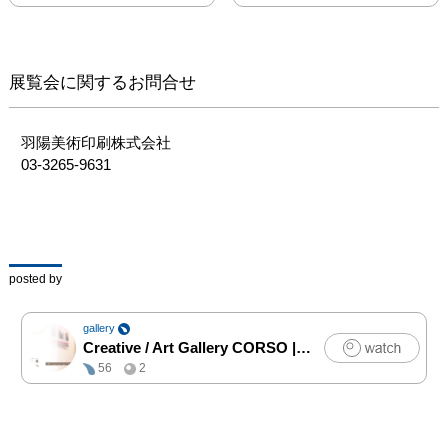
ティスト４名の「選抜4
人展」にご期待くださ
い。

アーティスト：

展覧会に関するお問合せ
 白ふくろう舎 さん

髙橋映（akihito）さん

 ソエジマケイタ さん

羽陽美術印刷株式会社

 アベタケル さん
03-3265-9631
posted by
gallery
Creative / Art Gallery CORSO
|
アート
56
2