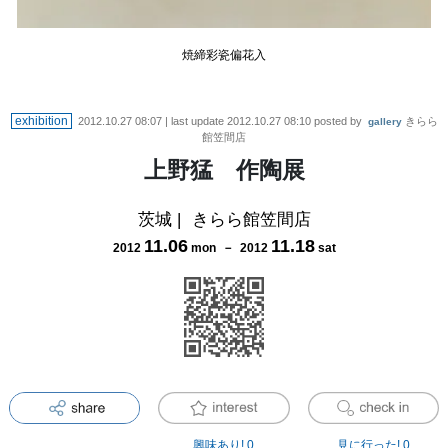
焼締彩瓷偏花入
exhibition
2012.10.27 08:07
| last update
2012.10.27 08:10
posted by
きらら
gallery
館笠間店
上野猛 作陶展
茨城
|
きらら館笠間店
11
.
06
11
.
18
2012
mon
－
2012
sat
興味あり!
0
見に行った!
0