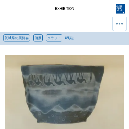
EXHIBITION
茨城県の展覧会
個展
クラフト
#
陶磁