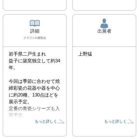
詳細
出展者
クラフト
の展覧会
岩手県二戸生まれ

上野猛
益子に築窯独立して約34
年。

今回は季節に合わせて焼
締彩瓷の花器や器を中心
に約20種、130点ほどを
展示予定。

定番の青瓷シリーズも入
荷予定。
もっと詳しく
もっと詳しく