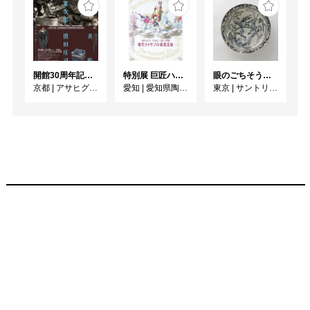
開館30周年記念 山本爲三郎・河井寬次郎没後60年記念 「共鳴 河井寬次郎 × 濱田庄司 ー山本爲三郎コレクションより」
特別展 巨匠ハインツ・ヴェルナーの描いた物語（メルヘン） ー現代マイセンの磁器芸術ー
眼のごちそう 食器
京都
|
アサヒグループ大山崎山荘美術館
愛知
|
愛知県陶磁美術館
東京
|
サントリー美術館