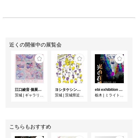
近くの開催中の展覧会
江口綾音 個展「RINNE」
ヨシタケシンスケ展かもしれない
ebi exhibition "光の在処"
茨城
|
ギャラリー桜林
茨城
|
茨城県近代美術館
栃木
|
ミライト一条ギャラリースペース
こちらもおすすめ