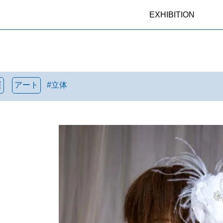
EXHIBITION
展
アート
#
立体