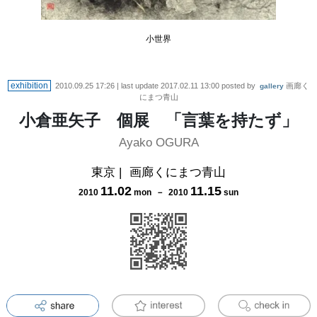
小世界
exhibition
2010.09.25 17:26
| last update
2017.02.11 13:00
posted by
画廊く
gallery
にまつ青山
小倉亜矢子 個展 「言葉を持たず」
Ayako OGURA
東京
|
画廊くにまつ青山
11
.
02
11
.
15
2010
mon
－
2010
sun