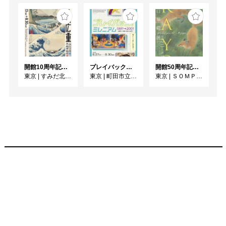
開館10周年記念 「北斎 広重 ふたりの富士、それぞれの富士」
プレイバック！ミレニアム1991→2001 版画が／版画で越えた境界
開館50周年記念 山口華楊展
東京
|
すみだ北斎美術館
東京
|
町田市立国際版画美術館
東京
|
ＳＯＭＰＯ美術館