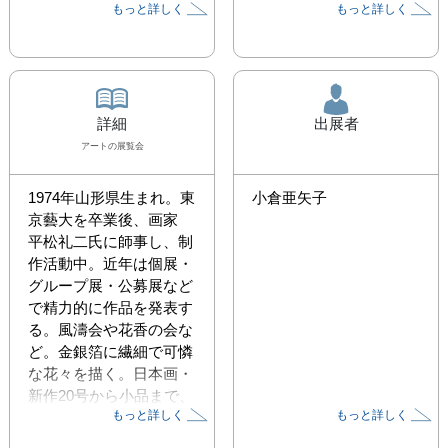
もっと詳しく
もっと詳しく
詳細
出展者
アート
の展覧会
1974年山形県生まれ。東
小倉亜矢子
京藝大を卒業後、画家　
平松礼二氏に師事し、制
作活動中。近年は個展・
グループ展・公募展など
で精力的に作品を発表す
る。風濤会や花香の会な
ど。金銀箔に繊細で可憐
な花々を描く。日本画・
新作20号から小品まで、
もっと詳しく
もっと詳しく
10点数を発表する。