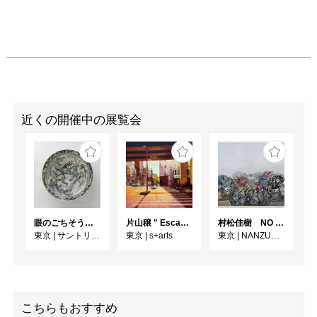
近くの開催中の展覧会
眼のごちそう 食器
片山穣 " Escape to unravel "
村松佳樹 NO SEQUENCE
東京
|
サントリー美術館
東京
|
s+arts
東京
|
NANZUKA UNDERGROUND
こちらもおすすめ