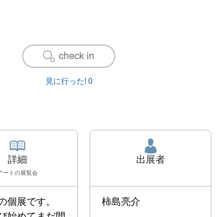
見に行った!
0
詳細
出展者
アート
の展覧会
の個展です。

柿島亮介
び始めてまだ間