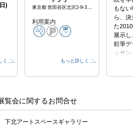
日)
東京都
世田谷区北沢2-9-3 久冨ビルB1F
もない
ら、決
利用案内
た20
展示しま
鉛筆デ
ッサン
しく
もっと詳しく
24点
展覧会に関するお問合せ
下北アートスペースギャラリー