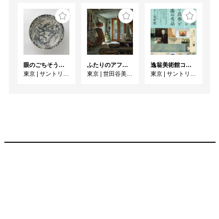
眼のごちそう 食器
ふたりのアフリカ、手仕事の宇宙 人類学者・川田順造と陶芸作家・小川待子のコレクション
逸翁美術館コレクション 蕪村・呉春と茶の湯の名品
東京
|
サントリー美術館
東京
|
世田谷美術館
東京
|
サントリー美術館