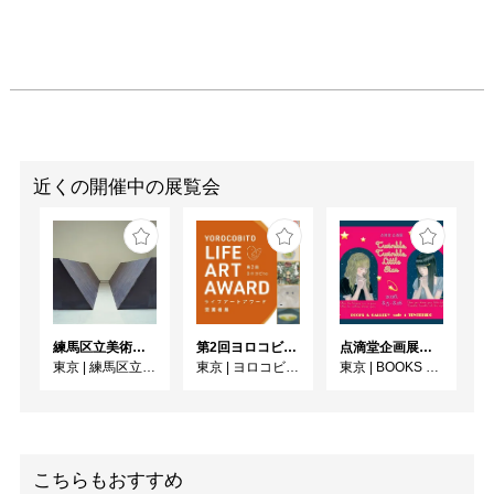
近くの開催中の展覧会
練馬区立美術館コレクション 若林奮－Run and Rest－｜寺田真由美－不在の存在－
第2回ヨロコビtoライフアートアワード受賞者展
点滴堂企画展「Twinkle, Twinkle, Little Star」
東京
|
練馬区立美術館
東京
|
ヨロコビtoギャラリー
東京
|
BOOKS & GALLERY cafe 点滴堂
こちらもおすすめ