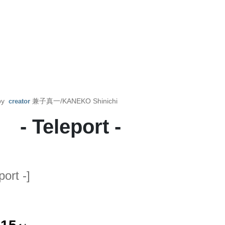
 by
兼子真一/KANEKO Shinichi
creator
eleport -
ort -]