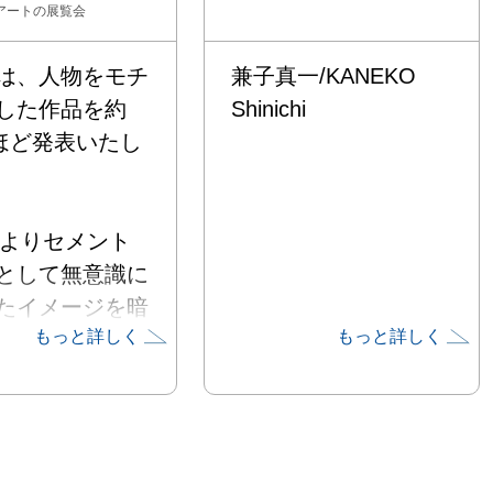
アート
の展覧会
は、人物をモチ
兼子真一/KANEKO
した作品を約
Shinichi
~ほど発表いたし
3年よりセメント
として無意識に
たイメージを暗
もっと詳しく
もっと詳しく
示で表現した作
て参りました。

び2012年の展
、人物というモ