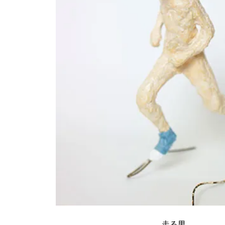
不在の人
走る男