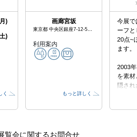
月)
画廊宮坂
今展で
東京都
中央区銀座7-12-5 銀星ビル４F
ーフと
土)
20点
利用案内
ます。

200
を素材
隠され
しく
もっと詳しく
喩と暗
品を

発表し
このた
示では
展覧会に関するお問合せ