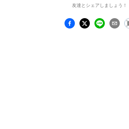
事実よ
友達とシェアしましょう！
りが真
なぜだろ
行為そ
ことが
ろうか。
『テレ
Tele
から幻
動、ふ
岐点であ