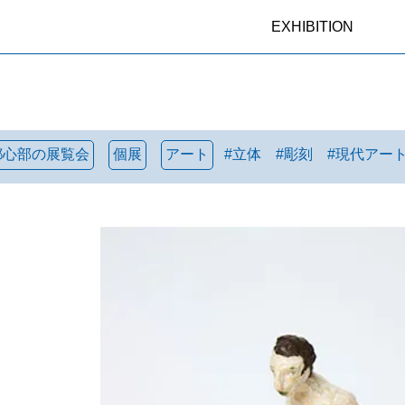
EXHIBITION
都心部の展覧会
個展
アート
#
立体
#
彫刻
#
現代アー