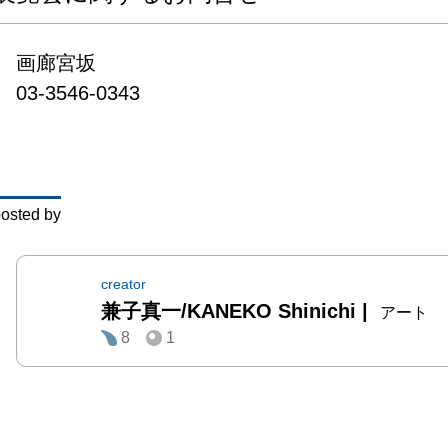
ティー
り具象
画廊宮坂

り、

03-3546-0343
人の見
なにかを
osted by
creator
兼子真一/KANEKO Shinichi
|
【 テレ
アート
8
1
Telep
トメント