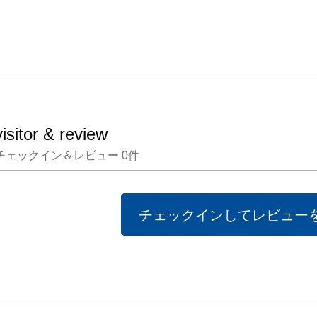
"境界
す。

日常は
界」と
visitor & review
のふた
チェックイン＆レビュー
0
件
立ってい
私たち
の世界
チェックインしてレビュー
おき、
(もし
実へ）

と意識
してい