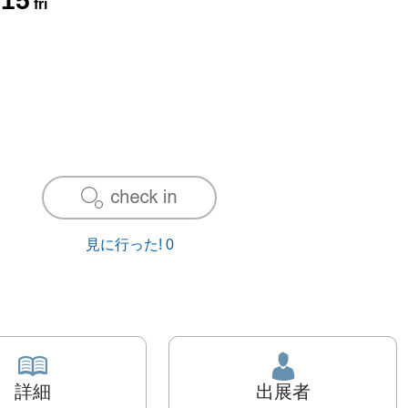
.
15
fri
見に行った!
0
詳細
出展者