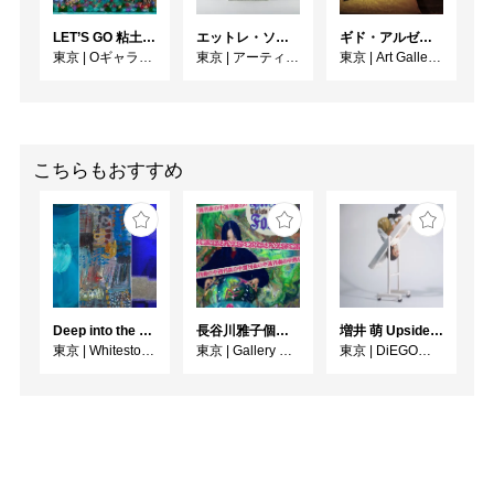
LET’S GO 粘土（クレイ）ジ−
エットレ・ソットサス —魔法がはじまるとき、デザインは生まれる
ギド・アルゼンチーニ写真展 『女性的宇宙』
東京
|
Oギャラリー
東京
|
アーティゾン美術館
東京
|
Art Gallery M84
こちらもおすすめ
Deep into the Blue―蒼の深層へ：木梨アイネ、名坂千吉郎、猪熊克芳
長谷川雅子個展「終わりなき森の美術館」
増井 萌 Upside-Down
東京
|
Whitestone Gallery
東京
|
Gallery MUMON
東京
|
DiEGO表参道