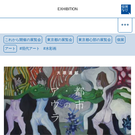
EXHIBITION
これから開催の展覧会
東京都の展覧会
東京都心部の展覧会
個展
アート
#
現代アート
#
水彩画