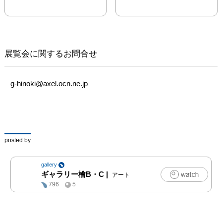
作家のコメント

ヴァルター・ベンヤミン
は『複製技術時代の芸術
作品』において「いま・
ここ」にしか存在しな
展覧会に関するお問合せ
い、一回性の経験を「ア
ウラ」と定義しました。

私はその言葉を借りてい
g-hinoki@axel.ocn.ne.jp
ますが、私が描くのは、
都市という場所が人間の
心に与える「目には見え
ない気配」です。何度も
通った街には、建物だけ
posted by
では説明できない空気が
あります。人はその空気
gallery
に惹かれ、励まされ、疲
ギャラリー檜B・C
|
アート
弊し、ときには人生まで
796
5
変えられてしまう。私は
その「気配」を、人や地
下鉄や植物や天使の姿に
置き換えて描いていま