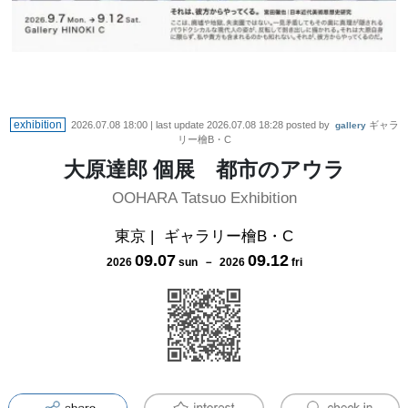
exhibition
2026.07.08 18:00
| last update
2026.07.08 18:28
posted by
ギャラ
gallery
リー檜B・C
大原達郎 個展 都市のアウラ
OOHARA Tatsuo Exhibition
東京
|
ギャラリー檜B・C
09
.
07
09
.
12
2026
sun
－
2026
fri