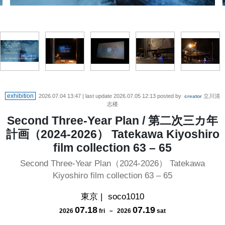
exhibition
2026.07.04 13:47
| last update
2026.07.05 12:13
posted by
立川清
creator
志楼
Second Three-Year Plan / 第二次三カ年
計画（2024-2026） Tatekawa Kiyoshiro
film collection 63 – 65
Second Three-Year Plan（2024-2026） Tatekawa
Kiyoshiro film collection 63 – 65
東京
|
soco1010
07
.
18
07
.
19
2026
fri
－
2026
sat