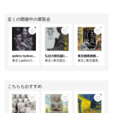
近くの開催中の展覧会
gallery hydrangea 企画公募展『 夏夜の蝶 』
弘法大師生誕1250年記念 特別展「空海と真言の名宝」
東京都美術館開館100周年記念 大英博物館日本美術コレクション 百花繚乱〜海を越えた江戸絵画
東京
|
gallery hydrangea
東京
|
東京国立博物館
東京
|
東京都美術館
こちらもおすすめ