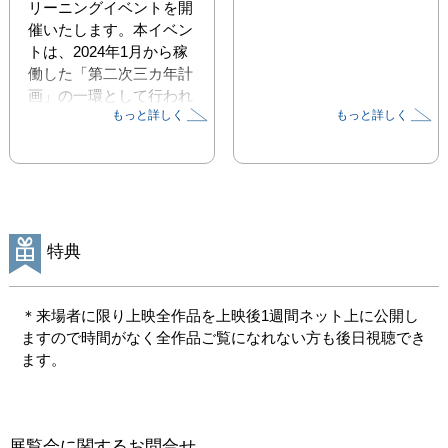
リーニングイベントを開
催いたします。本イベン
トは、2024年1月から稼
働した「第二次三カ年計
画」の一環として行われ
もっと詳しく
もっと詳しく
10回目の開催となりま
す。立川の作品は映像を
意味を持った「情報」と
してではなく、ただそこ
にある「物質」や「現
象」として立ち上げ、観
客に「見るという行為そ
特典
のもの」を体験させま
す。写真家のオノデラユ
キ氏は「ほとんど動かな
＊来場者に限り上映全作品を上映後1週間ネット上に公開し
いムービーは目を留めさ
ますので時間がなく全作品ご覧になれない方も後日視聴でき
せる粘着性があり、独特
ます。
の不気味さや奥深さがあ
る」と評価しています。
今回シングルスクリーン
展覧会に関するお問合せ
での新作16本上映と作品