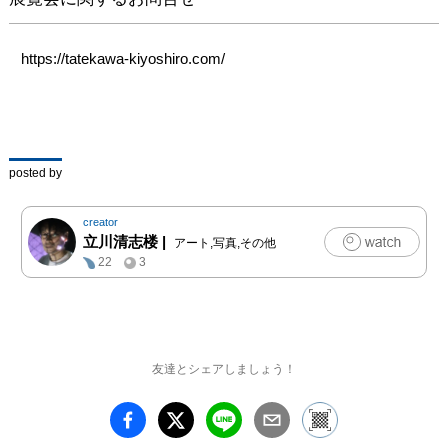
消費形態の一例として作
家自ら小型コンピュータ
https://tatekawa-kiyoshiro.com/
ーと電子楽器を同時に駆
使し過去作品の再構築を
即興で試みます。これは
一度完成した作品が固定
されたものではなく、常
posted by
に変化し、進化し続ける
ものとして提示されま
す。継続的に進化を続け
creator
る「第二次三カ年計画」
立川清志楼
|
アート,写真,その他
を是非ご覧ください！

22
3
＊来場者に限り上映全作
品を上映後1週間ネット
上に公開しますので時間
がなく全作品ご覧になれ
友達とシェアしましょう！
ない方も後日視聴できま
す。