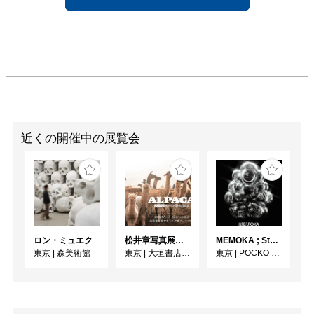
すための精神の通路であ
り、異化効果をもたらす
「鏡」の機能を果たして
いる。

20年の隔たりを経て、フ
ァンタジーというフィル
ターを通して小粥が見つ
め再構築した現実世界。
近くの開催中の展覧会
鏡が常に現実とは左右反
対のイメージを見せてく
れるように、小粥の静謐
なモノクローム作品もま
た、色彩の氾濫する喧騒
にみちた現実界そのまま
ロン・ミュエク
松井章写真展「アルパカ ～ペルー・アンデスに生きる～」
MEMOKA ; Stability is Temporary
の反映ではない。ただ、
東京
|
森美術館
東京
|
大垣書店麻布台ヒルズ店 Ehon GALLERY
東京
|
POCKO GALLERY TOKYO
その空想世界の静けさゆ
えに聞こえてくるかすか
なきしみにこそ、現実世
界の真実が隠されている