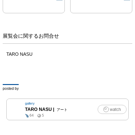
真撮影してもうひとつの
現実を作り出すという行
為の発展形態といえるだ
ろう。

展覧会に関するお問合せ
展示室には山の写真が並
ぶ。自然の雄大さを力む
ことなく表現したかのよ
TARO NASU
うにみえるそれは、実は
海辺に残されていた小さ
な砂山を小粥が撮影した
ものなのである。そして
種明かしをするかのよう
posted by
に、グラファイトで着彩
された漆黒の木が台座の
gallery
うえに「彫刻」として展
TARO NASU
|
アート
示されている。見上げる
64
5
と天井から、圧倒的な不
協和音を発するリング状
の立体作品が吊られてい