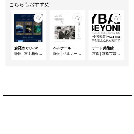
と想像すること、それも
こちらもおすすめ
またもうひとつのファン
タジーなのだろうか。

-----

「架空の鏡」　小粥丈晴

森羅めぐり- Wandering in Shinra -
ベルナール・ビュフェと写真 ーカメラがとらえたビュフェとその時代、そして21 世紀へ
テート美術館 ― YBA & BEYOND 世界を変えた90s英国アート
静岡
|
富士箱根カントリークラブ
静岡
|
ベルナール・ビュフェ美術館
京都
|
京都市京セラ美術館
世界の時間がゆっくりと
止まった

間が刺した

日頃のやる事がなくなっ
たので部屋を片付ける

床に落ちた断片

作りかけのパズル

描きかけのどこかの風景

貝殻を拾って静かに耳に
当てるように

一つ一つ拾い上げてじっ