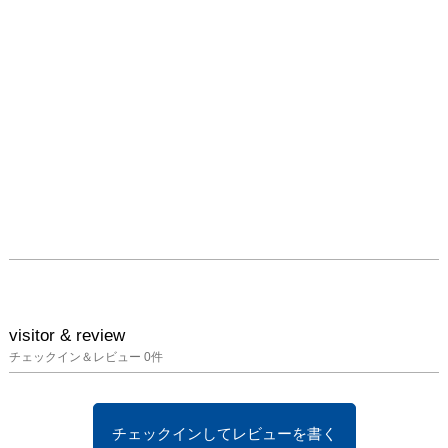
示した小粥の個展
「White Hall Gift Shop」
では、泥団子に象徴され
る「無価値のもの」を
「商品」として並べ、ア
ートにおける価値と価格
の関係や、美醜と審美眼
の問題や労働の視点から
創造行為を考える鋭い考
察等を展開した。作品を
語るための舞台装置とし
てこのようなファンタジ
ー（空想世界）を取り込
むことは小粥にとっては
現実からの逃避ではな
い。むしろ現実世界の再
visitor & review
発見のための果敢な挑戦
チェックイン＆レビュー
0
件
なのである。それは彼に
とっては常に想像力を拡
張し、既存既知の概念を
チェックインしてレビューを書く
批判的かつ生産的に見直