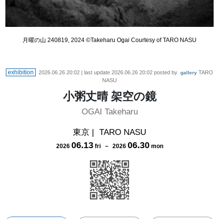
月曜の山 240819, 2024 ©︎Takeharu Ogai Courtesy of TARO NASU
exhibition
2026.06.26 20:02
| last update
2026.06.26 20:02
posted by
TARO
gallery
NASU
小粥丈晴 架空の鏡
OGAI Takeharu
東京
|
TARO NASU
06
.
13
06
.
30
2026
fri
－
2026
mon