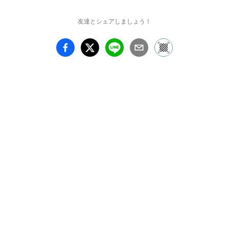
る。ダクトパイプを繋い
で作られたそれは、写真
友達とシェアしましょう！
がたたえる詩情と相反す
るように暴力的な存在感
を放ち、展覧会に一抹の
不穏さをもちこんでい
る。

90年代のデビュー時から
小粥は一貫して「どこに
も存在しない場所」を主
題としてきた。それはと
きにイデオロギーや社会
の理想的なモデルへの模
索でもあり、またときに
は精神の解放や平穏への
希求、あるいは「美」と
いう概念に対する問いか
けであった。2006年に
TARO NASU Osakaで展