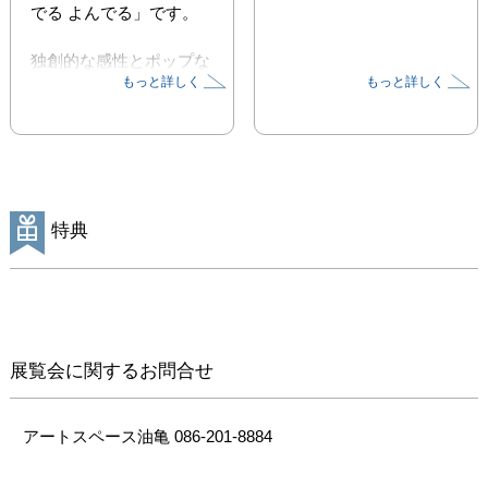
でる よんでる」です。

独創的な感性とポップな
もっと詳しく
もっと詳しく
造形で、国内外のファン
を熱狂させる増田光。彼
女が土から生み出すもの
は、もはや「うつわ」と
いう枠組みを超え、見る
者の心に物語を語りかけ
るような、生命力に満ち
特典
た表現体です。

本展のテーマは「よんで
る（読んでる、呼んで
る、詠んでる）」。 会
展覧会に関するお問合せ
場には、読書のように静
かな物語を湛えた食器や
花入れ、酒器、オブジェ
アートスペース油亀 086-201-8884
など、日常を楽しく彩る
600点を超える新作が並