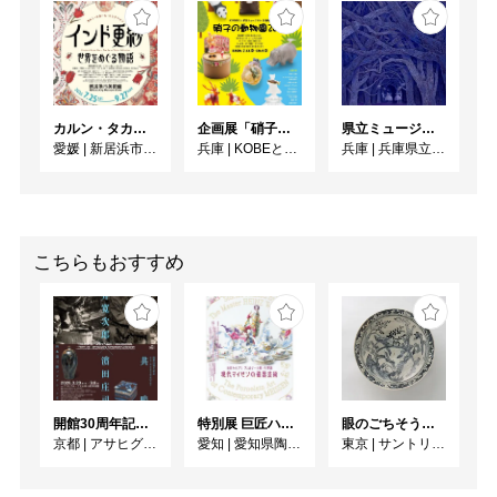
カルン・タカール・コレクション インド更紗 世界をめぐる物語
企画展「硝子の動物園 2026」
県立ミュージアムズ連携企画 ミュージアムのミステリー
愛媛
|
新居浜市美術館
兵庫
|
KOBEとんぼ玉ミュージアム
兵庫
|
兵庫県立美術館
こちらもおすすめ
開館30周年記念 山本爲三郎・河井寬次郎没後60年記念 「共鳴 河井寬次郎 × 濱田庄司 ー山本爲三郎コレクションより」
特別展 巨匠ハインツ・ヴェルナーの描いた物語（メルヘン） ー現代マイセンの磁器芸術ー
眼のごちそう 食器
京都
|
アサヒグループ大山崎山荘美術館
愛知
|
愛知県陶磁美術館
東京
|
サントリー美術館