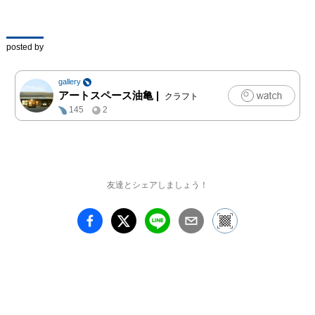
びます。彼女の表現力
が、私たちの暮らしをど
のように「呼んで」くれ
posted by
るのか。ダイナミックで
物語豊かな空間をぜひご
gallery
アートスペース油亀
|
クラフト
145
2
友達とシェアしましょう！