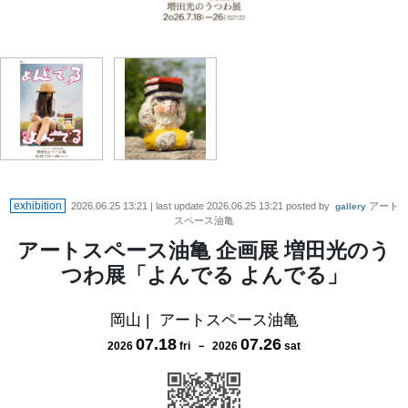
exhibition
2026.06.25 13:21
| last update
2026.06.25 13:21
posted by
アート
gallery
スペース油亀
アートスペース油亀 企画展 増田光のう
つわ展「よんでる よんでる」
岡山
|
アートスペース油亀
07
.
18
07
.
26
2026
fri
－
2026
sat