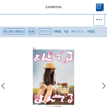
EXHIBITION
岡山県の展覧会
個展
クラフト
#
陶磁
#
器
#
オブジェ
#
酒器