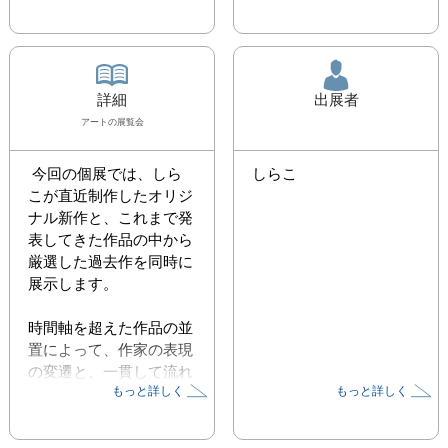
詳細
出展者
アート
の展覧会
 今回の個展では、しら
しらこ
こが直近制作したオリジ
ナル新作と、これまで発
表してきた作品の中から
厳選した過去作を同時に
展示します。

時間軸を超えた作品の並
置によって、作家の表現
の変遷と、一貫して流れ
もっと詳しく
もっと詳しく
る美意識を感じていただ
ける構成となっていま
す。
