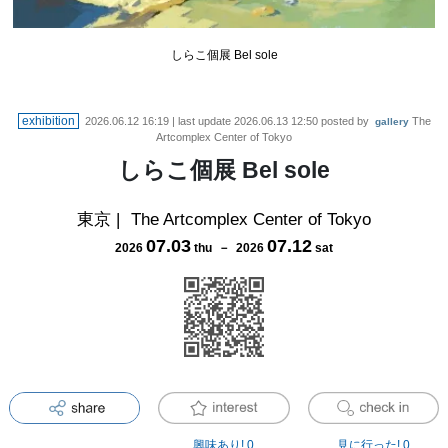
しらこ個展 Bel sole
exhibition
2026.06.12 16:19
| last update
2026.06.13 12:50
posted by
The
gallery
Artcomplex Center of Tokyo
しらこ個展 Bel sole
東京
|
The Artcomplex Center of Tokyo
07
.
03
07
.
12
2026
thu
－
2026
sat
興味あり!
0
見に行った!
0