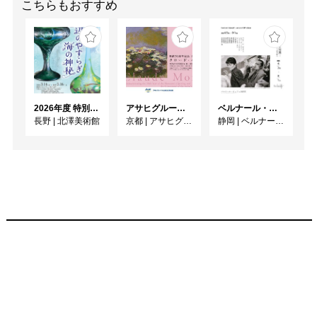
こちらもおすすめ
2026年度 特別展「ガレとドーム、アール･ヌーヴォーのガラス 水辺のやすらぎ、海の神秘」
アサヒグループ大山崎山荘美術館 開館30周年記念展「没後100年 クロード・モネ」
ベルナール・ビュフェと写真 ーカメラがとらえたビュフェとその時代、そして21 世紀へ
長野
|
北澤美術館
京都
|
アサヒグループ大山崎山荘美術館
静岡
|
ベルナール・ビュフェ美術館