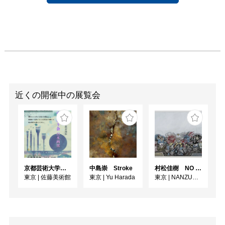
近くの開催中の展覧会
京都芸術大学通信教育課程 ゆうゆう会日本画展
中島崇 Stroke
村松佳樹 NO SEQUENCE
東京
|
佐藤美術館
東京
|
Yu Harada
東京
|
NANZUKA UNDERGROUND