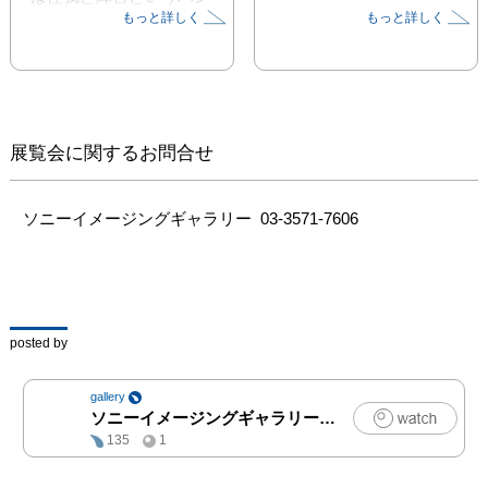
もっと詳しく
もっと詳しく
デを抱えていることを忘
れるくらい、やんちゃで
甘えん坊な愛すべき普通
の猫でした。

不思議な縁で家族になっ
展覧会に関するお問合せ
た彼らと過ごす賑やかで
穏やかな日々。

「ただ生きていてほし
ソニーイメージングギャラリー  03-3571-7606
い」その想いから始まっ
た猫たちとの生活は、私
たち夫婦に計り知れない
ほどの幸せな時間と思い
出をくれました。

posted by
いつまでも当たり前に続
くと思っていた私たちの
gallery
日常は、突然宣告された
ソニーイメージングギャラリー
|
写真
フーの病気によって失わ
135
1
れてしまいました。それ
でも、二人と二匹で過ご