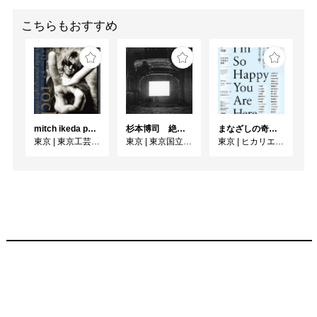
こちらもおすすめ
mitch ikeda photography exhibition「rocks」
杉本博司 絶滅写真
まなざしの奇跡 日本女性写真家の冒険
東京
|
東京工芸大学 写大ギャラリー
東京
|
東京国立近代美術館
東京
|
ヒカリエホール