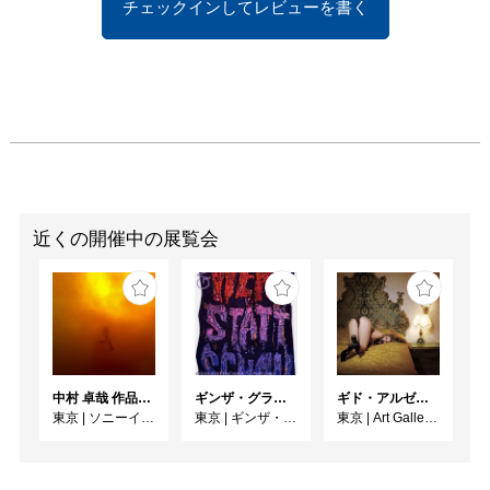
チェックインしてレビューを書く
近くの開催中の展覧会
中村 卓哉 作品展 鬼界
ギンザ・グラフィック・ギャラリー第415回企画展 ダフィ・クーネ：ポスターを構築する ―形をつくる、版をつくる、表現をつくる―
ギド・アルゼンチーニ写真展 『女性的宇宙』
東京
|
ソニーイメージングギャラリー
東京
|
ギンザ・グラフィック・ギャラリー
東京
|
Art Gallery M84