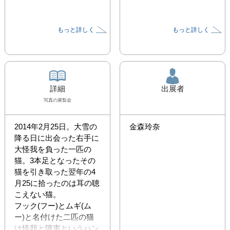
もっと詳しく
もっと詳しく
詳細
出展者
写真
の展覧会
2014年2月25日。大雪の
金森玲奈
降る日に出会った右手に
大怪我を負った一匹の
猫。3本足となったその
猫を引き取った翌年の4
月25に拾ったのは耳の聴
こえない猫。

フック(フー)とムギ(ム
ー)と名付けた二匹の猫
は怪我と障害というハン