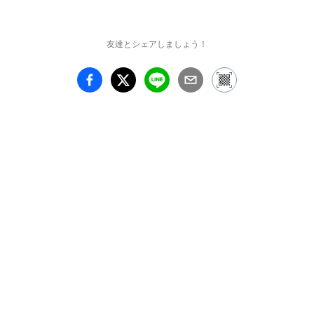
した日々の記憶は数え切
れないほどの写真と共に
今も私の中に在って、そ
友達とシェアしましょう！
の平凡で特別な在りし日
の思い出が私を支えてく
れています。

この展示を通して動物と
共に生きることの愛おし
さや、縁あって出会った
動物を家族に迎えること
に前向きになれるメッセ
ージを届けられたらと願