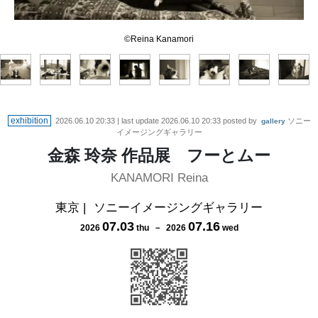
©Reina Kanamori
©Reina Kanamori
©Reina Kanamori
©Reina Kanamori
©Reina Kanamori
©Reina Kanamori
©Reina Kanamori
©Reina Kanamori
exhibition
2026.06.10 20:33
| last update
2026.06.10 20:33
posted by
ソニー
gallery
イメージングギャラリー
金森 玲奈 作品展 フーとムー
KANAMORI Reina
東京
|
ソニーイメージングギャラリー
07
.
03
07
.
16
2026
thu
－
2026
wed