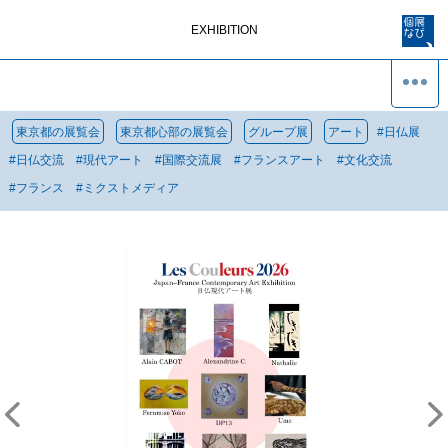
EXHIBITION
東京都の展覧会
東京都心部の展覧会
グループ展
アート
#
日仏展
#
日仏交流
#
現代アート
#
国際交流展
#
フランスアート
#
文化交流
#
フランス
#
ミクストメディア