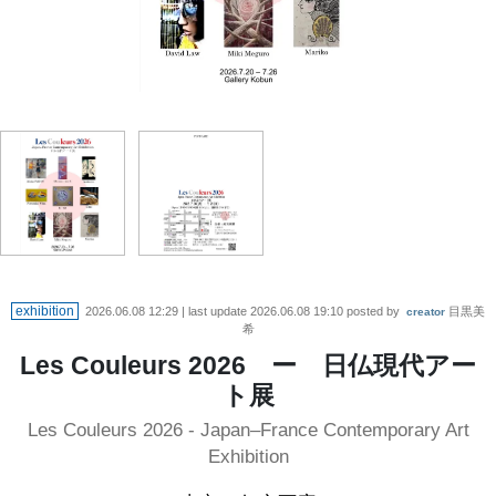
exhibition
2026.06.08 12:29
| last update
2026.06.08 19:10
posted by
目黒美
creator
希
Les Couleurs 2026 ー 日仏現代アー
ト展
Les Couleurs 2026 - Japan–France Contemporary Art
Exhibition