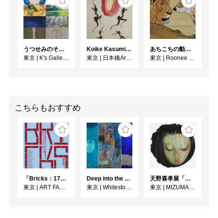
うつせみのそら展
Koike Kasumi Web個展 ラ・ダンス
あちこちの動物の世界
東京
|
K's Gallery room A
東京
|
日本橋Art.jp
東京
|
Roonee 247 fine arts
こちらもおすすめ
「Bricks：17人のかたち」
Deep into the Blue―蒼の深層へ：木梨アイネ、名坂千吉郎、猪熊克芳
天野喜孝展「神話」
東京
|
ART FACTORY城南島
東京
|
Whitestone Gallery
東京
|
MIZUMA ART GALLERY