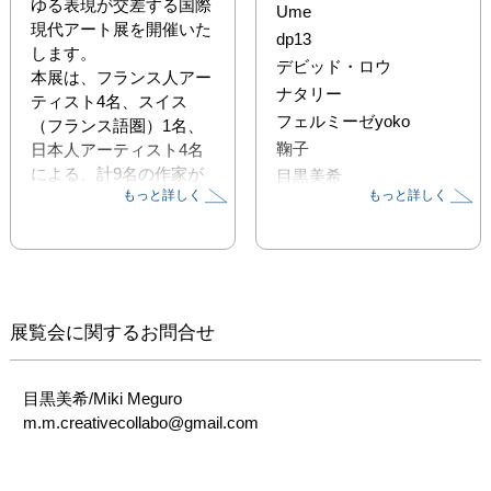
ゆる表現が交差する国際
Ume
現代アート展を開催いた
dp13
します。

デビッド・ロウ
本展は、フランス人アー
ナタリー
ティスト4名、スイス
フェルミーゼyoko
（フランス語圏）1名、
鞠子
日本人アーティスト4名
による、計9名の作家が
目黒美希
もっと詳しく
もっと詳しく
参加し、絵画、写真、ミ
クストメディア、立体作
品など、ジャンルを横断
した多様な作品を紹介し
ます。
展覧会に関するお問合せ
目黒美希/Miki Meguro 

m.m.creativecollabo@gmail.com