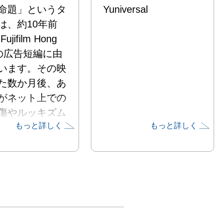
命題」というタ
Yuniversal
は、約10年前
jifilm Hong 
 の広告短編に由
います。その映
た数か月後、あ
がネット上での
傷やルッキズム
もっと詳しく
もっと詳しく
いじめを受け、
を絶ちました。
中で語られてい
は、現実の世界
かに存在してい
す。
