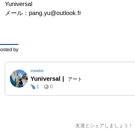
Yuniversal

SNS
メール：pang.yu@outlook.fr
世代の
は同世
話を通
が違和
osted by
ながら
何も変
じてい
creator
Yuniversal
|
ました
アート
1
0
芸術表
を動か
じてい
本展で
友達とシェアしましょう！
力、平