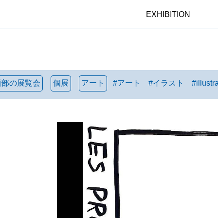
EXHIBITION
西部の展覧会
個展
アート
#
アート
#
イラスト
#
illustr