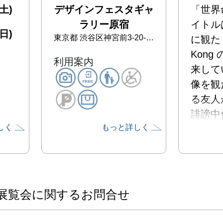
土)
デザインフェスタギャ
「世界
ラリー原宿
イトル
日)
東京都
渋谷区神宮前3-20-18 デザインフェスタギャラリー原宿
に観た Fu
Kong
利用案内
来して
像を観
る友人
誹謗中
しく
もっと詳しく
による
自ら命
映像の
た問題
にも確
展覧会に関するお問合せ
たので