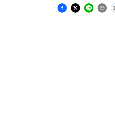
ー、性
常に潜
私自身
た「世
として
す。

私の創
憎しみ
のでは
の世界
次の世
点です
るのは
なく、