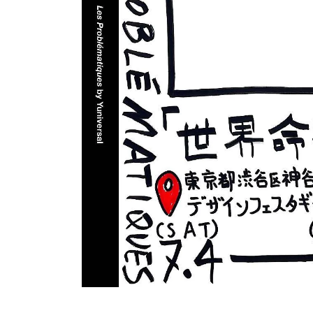
「世界命題（Les Problématiques）」, Acrylic, 4
「世界命題（Les Problématiques）」, Acrylic, 4
「世界命題（Les Problématiques）」, Acrylic, 4
ZINE, 「世界命題（Les Problémati
ZINE, 「Harassment A-Z / セクハラ