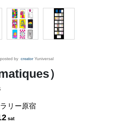
posted by
Yuniversal
creator
matiques）
s
ラリー原宿
12
sat