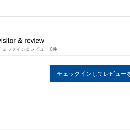
して変
じてい
また私
visitor & review
をさら
チェックイン＆レビュー
0
件
はなく
前向き
て、人
チェックインしてレビュー
合える
りたい
す。

この展
の「問
きっか