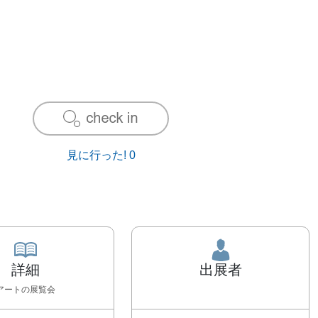
見に行った!
0
詳細
出展者
アート
の展覧会