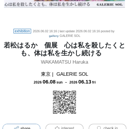
exhibition
2026.06.02 16:16
| last update
2026.06.02 16:16
posted by
GALERIE SOL
gallery
若松はるか 個展 心は私を殺したくと
も、体は私を生かし続ける
WAKAMATSU Haruka
東京
|
GALERIE SOL
06
.
08
06
.
13
2026
sun
－
2026
fri