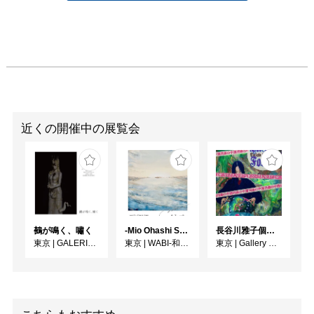
近くの開催中の展覧会
鵺が鳴く、嘯く
-Mio Ohashi Solo Exhibition - 大橋 澪 作品展 -
長谷川雅子個展「終わりなき森の美術館」
東京
|
GALERIE SOL
東京
|
WABI-和・美-
東京
|
Gallery MUMON