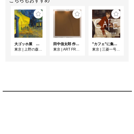
こちらもおすすめ
大ゴッホ展 夜のカフェテラス
田中信太郎 作品展
”カフェ”に集う芸術家 ー印象派からゴッホ、ロートレック、ピカソまで
東京
|
上野の森美術館
東京
|
ART FRONT GALLERY
東京
|
三菱一号館美術館