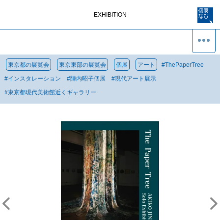
EXHIBITION
東京都の展覧会
東京東部の展覧会
個展
アート
#
ThePaperTree
#
インスタレーション
#
陣内昭子個展
#
現代アート展示
#
東京都現代美術館近くギャラリー