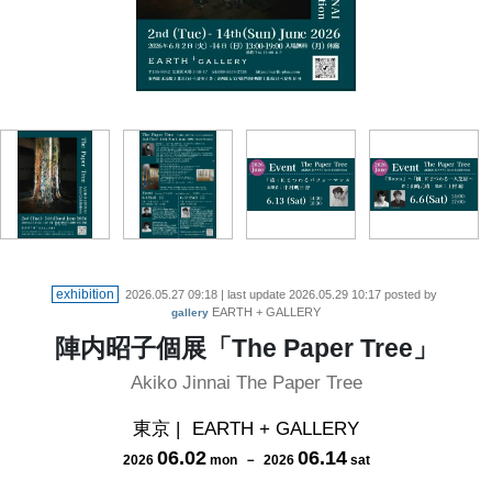
exhibition
2026.05.27 09:18
| last update
2026.05.29 10:17
posted by
EARTH + GALLERY
gallery
陣内昭子個展「The Paper Tree」
Akiko Jinnai The Paper Tree
東京
|
EARTH + GALLERY
06
.
02
06
.
14
2026
mon
－
2026
sat