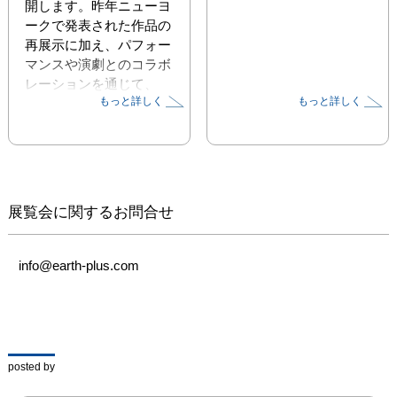
開します。昨年ニューヨ
ークで発表された作品の
再展示に加え、パフォー
マンスや演劇とのコラボ
レーションを通じて、
もっと詳しく
もっと詳しく
「樹」をめぐる記憶や時
間、人と自然の関係性を
多層的に体感できる空間
が立ち上がります。

陣内昭子は、資生堂でパ
展覧会に関するお問合せ
ッケージや広告制作に携
わった後、臨床美術士と
して高齢者の現場に関わ
info@earth-plus.com
りながら制作活動を開
始。近年は絵本原画展や
個展を国内外で開催し、
Brooklyn（NY）のギャ
ラリーでも作品を発表す
posted by
るなど、活動の幅を広げ
ています。
