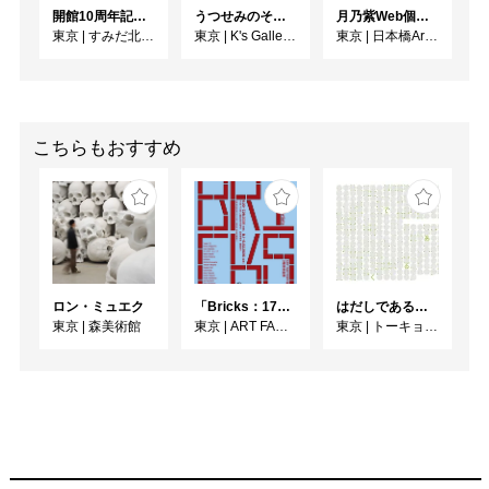
開館10周年記念 「北斎 広重 ふたりの富士、それぞれの富士」
うつせみのそら展
月乃紫Web個展 花幻月色（はなまぼろしのつきいろ）
東京
|
すみだ北斎美術館
東京
|
K's Gallery room A
東京
|
日本橋Art.jp
こちらもおすすめ
ロン・ミュエク
「Bricks：17人のかたち」
はだしであるく [トーキョーアーツアンドスペースレジデンス2026 成果発表展 ]
東京
|
森美術館
東京
|
ART FACTORY城南島
東京
|
トーキョーアーツアンドスペース本郷