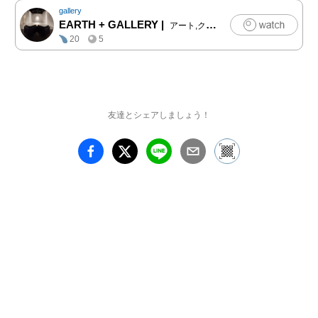
gallery
EARTH + GALLERY
|
アート,クラフト,ファッション,写真,建築
本展の核となる「紙の
20
5
樹」は、風や光を受けて
揺らぎながら、鑑賞者の
記憶や感情と呼応する存
在として空間に立ち現れ
ます。日常の中で当たり
友達とシェアしましょう！
前にそこにある「存在」
と向き合い、その儚さや
強さを問いかける試みで
す。

また会期中には、「樹」
をテーマとした一人芝居
やパフォーマンスも開催
され、視覚芸術と身体表
現が交差する場となりま
す。

陣内昭子 個展『The 