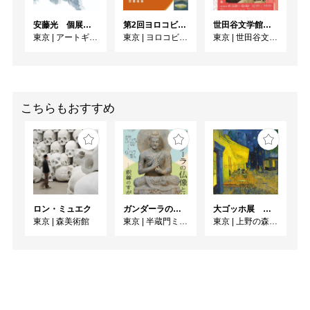
安藤光 個展『ドローイング細密画展2026』
第2回ヨロコビtoライフアートアワード受賞者展
世田谷文学館コレクション展 没後30年 宇野千代展
東京
|
アートギャラリー絵の具箱
東京
|
ヨロコビtoギャラリー
東京
|
世田谷文学館
こちらもおすすめ
ロン・ミュエク
ガンダーラの仏像と仏伝ー釈尊のすがたー
大ゴッホ展 夜のカフェテラス
東京
|
森美術館
東京
|
半蔵門ミュージアム
東京
|
上野の森美術館