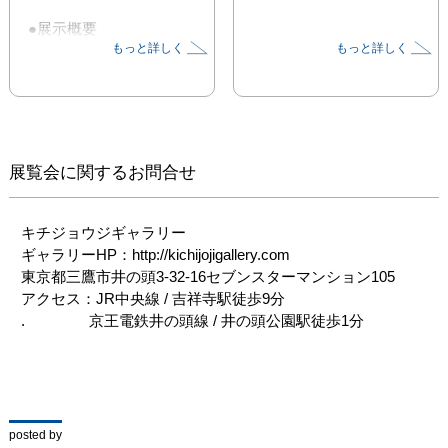
●展示概要

もっと詳しく
もっと詳しく
岡山の伝統工芸である備
前焼を普段使いの器に

釉薬を使わず、薪で焚い
た煙の流れが濃淡となっ
て映し込まれています。

是非手に取ってみてくだ
展覧会に関するお問合せ
さい。

●作家プロフィール

キチジョウジギャラリー

恒枝直豆

ギャラリーHP：http://kichijojigallery.com

1971年　岡山県倉敷市に
東京都三鷹市井の頭3-32-16セブンスターマンション105

生まれる

アクセス：JR中央線 / 吉祥寺駅徒歩9分

1995年　愛媛大学工学部
.　　　　 京王電鉄井の頭線 / 井の頭公園駅徒歩1分
卒業

1997年　備前焼作家　末
石泰節　師事

1998年　備前陶芸センタ
ー　修了

posted by
1999年　備前焼作家　佐