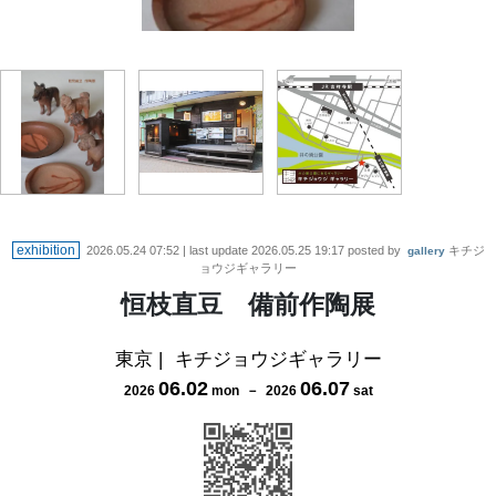
exhibition
2026.05.24 07:52
| last update
2026.05.25 19:17
posted by
キチジ
gallery
ョウジギャラリー
恒枝直豆 備前作陶展
東京
|
キチジョウジギャラリー
06
.
02
06
.
07
2026
mon
－
2026
sat