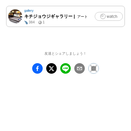
藤苔助　師事

gallery
2001年　北海道富良野に
キチジョウジギャラリー
|
アート
て独立　楽葉窯と称す

384
1
2003年　第12回花の器コ
ンテスト入選 （埼玉）

同年　第33回全陶展入
選　（東京）

同年　第26回長三賞ビエ
友達とシェアしましょう！
ンナーレ　入選（愛知県
常滑）

同年　第78回道展　入選
（札幌市民ギャラリー）

2016年　岡山県浅口市に
移転

2017年　穴窯を築窯　初
窯を出す

2018年　第61回日本伝統
工芸中国支部展　初出品
初入選
