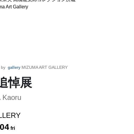
a Art Gallery
Gallery
d by
MIZUMA ART GALLERY
gallery
追悼展
 Kaoru
LLERY
04
fri