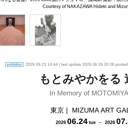
Courtesy of NAKAZAWA Hideki and Mizum
NAKAZAWA Hideki and Mizuma Art 
2026.05.23 14:44
| last update
2026.06.26 20:28
poste
exhibition
もとみやかをる 
In Memory of MOTOMIYA
東京
|
MIZUMA ART GA
06
.
24
07
.
2026
tue
－
2026