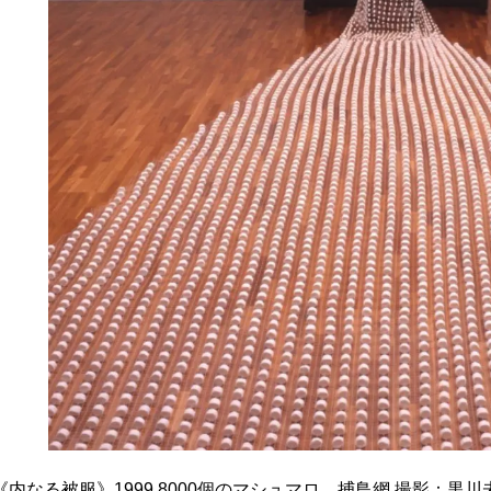
《内なる被服》1999 8000個のマシュマロ、捕鳥網 撮影：黒
スタジオの作家 2001年3⽉30⽇、ISP（ニューヨーク）撮影：Cheung 