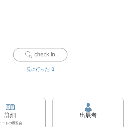
見に行った!
0
詳細
出展者
アート
の展覧会