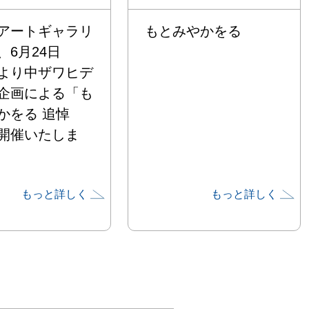
アートギャラリ
もとみやかをる
、6⽉24⽇
より中ザワヒデ
企画による「も
かをる 追悼
開催いたしま
もっと詳しく
もっと詳しく
-

、美術家もとみ
（1963‒
2）の追悼展で
22年12⽉1⽇の