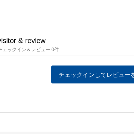
と約8
マロに
たこの
体内に
visitor & review
を第⼆
チェックイン＆レビュー
0
件
て、内
して3
積とし
チェックインしてレビュー
とによ
成する
広がる
仕⽴て
す。

もとみ