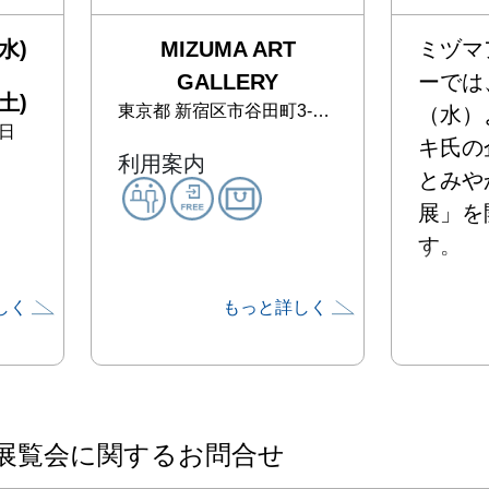
水)
MIZUMA ART
ミヅマ
GALLERY
ーでは
土)
東京都
新宿区市谷田町3-13 神楽ビル2F
（⽔）
日
キ⽒の
利用案内
とみや
展」を
す。

しく
もっと詳しく
----------
本展は
やかをる
202
展覧会に関するお問合せ
す。20