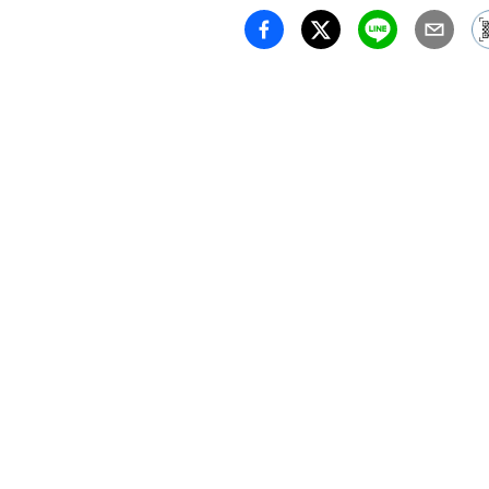
インス
国内外
ました
200
れた「
は、⾃
性を問
ロジェ
本展で
保管さ
表作《
（20
郎コレ
展⽰さ