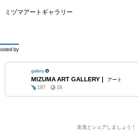
急逝以
ミヅマアートギャラリー
品や資
間を要
ザワヒ
橋⿓太
osted by
ならび
ギャラ
り、こ
gallery
MIZUMA ART GALLERY
|
のはこ
アート
197
16
た。

もとみ
より美
動を開
友達とシェアしましょう！
境の関