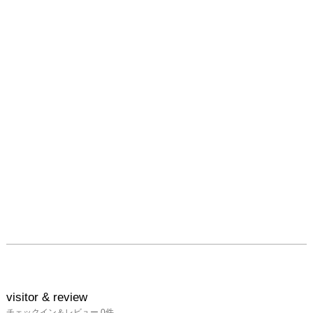
＊申し込み期間は2026年
５月30日(土)10:00から6
月1日(月)23:59までで
す。

＊先着順ではありませ
ん。

＊お申込みはお一人様一
回のみです。

お申し込み完了後に確認
メールを送信しますの
で、@kurumi.life からの
メールが受信できるよう
予め設定をお願いしま
す。メールが来ないとの
お問い合わせはご遠慮い
ただき、設定が変更され
visitor & review
ているか、もしくは迷惑
チェックイン＆レビュー
0
件