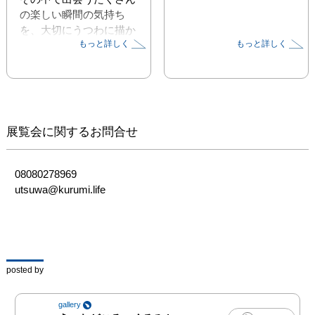
の楽しい瞬間の気持ち
を、大切にうつわに描か
もっと詳しく
もっと詳しく
れています。

そして今、マキさんが心
惹かれているものがあち
らこちらに描かれている
そうですので、ぜひ見つ
展覧会に関するお問合せ
けてくださいね。

みずみずしい色彩の作品
08080278969

の数々、どうぞお楽しみ
utsuwa@kurumi.life
ください。

🍃　🍃　🍃

北尾正治マキ 展 

posted by
会期 : 2026年6月20日
gallery
（土）〜　6月22日