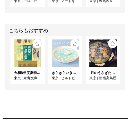
東京
|
ヨロコビtoギャラリー
東京
|
アートギャラリー絵の具箱
東京
|
練馬区立美術館
＊ご予約確定後にキャン
セルされる際はお手続き
をお願いいたします。

こちらもおすすめ
＊点数制限については当
日にお伝えします。

＊状況により、販売形態
や営業日を変更すること
があります。

令和8年度夏季展 えいえいやっとな！蔵出し！細川家の狂言面・装束
きらきらいきもの展 2026 ~のんびりぷかぷかなつやすみのまき~
-月のうさぎたち- 山野うさぎ 作陶展
東京
|
永青文庫
東京
|
ヒルトピアアートスクエア
東京
|
新宿高島屋
＊最新情報をこちらの
WEBサイトやSNSでご
確認の上、ご来店くださ
い。

お願いばかりで申し訳ご
ざいませんが、どうぞよ
ろしくお願いいたしま