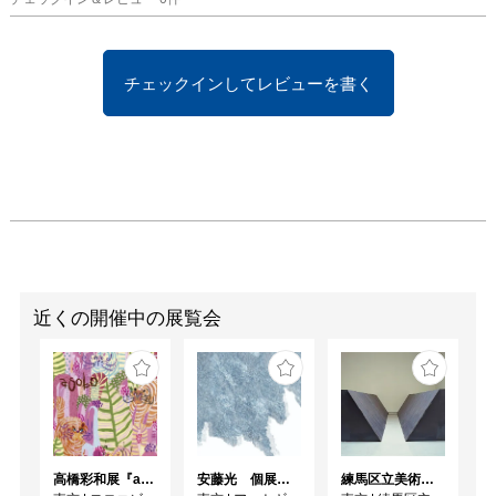
メールフォルダに入って
いないか等、ご確認くだ
さい。

チェックインしてレビューを書く
＊抽選の結果は6月5日ま
でにご当選の方にのみメ
ールでご連絡しますの
で、メール受信から24時
間以内にメールに記載の
URLをクリックして当選
確認をお願いします。こ
こまでのお手続きで予約
確定となります。

近くの開催中の展覧会
お待ちになっている方へ
のご連絡の都合上、ご当
選メール受信後24時間以
内にご確認がない場合は
ご予約取消となりますこ
高橋彩和展『asobo』
安藤光 個展『ドローイング細密画展2026』
練馬区立美術館コレクション 若林奮－Run and Rest－｜寺田真由美－不在の存在－
とをご了承下さい。
