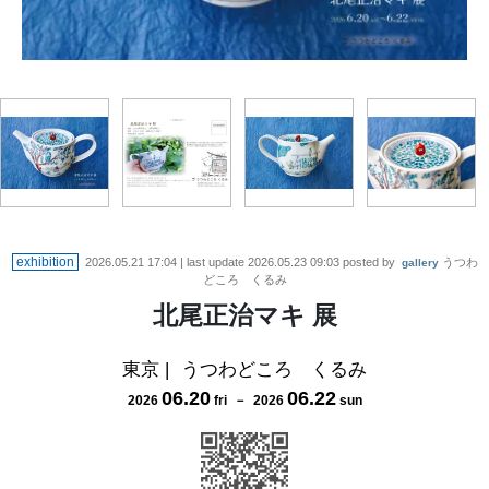
exhibition
2026.05.21 17:04
| last update
2026.05.23 09:03
posted by
うつわ
gallery
どころ くるみ
北尾正治マキ 展
東京
|
うつわどころ くるみ
06
.
20
06
.
22
2026
fri
－
2026
sun