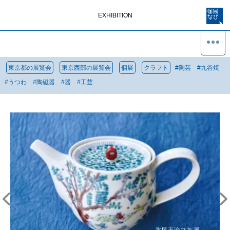
EXHIBITION
東京都の展覧会
東京西部の展覧会
個展
クラフト
#
陶芸
#
九谷焼
#
うつわ
#
陶磁器
#
器
#
工芸