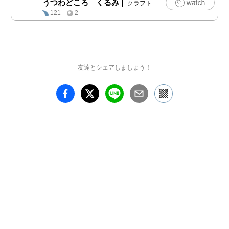
うつわどころ くるみ
|
クラフト
（月）

121
2
時間 : 12:00〜18:00　　
＊最終日は　〜17:00

作家在廊日 : 6月20日

友達とシェアしましょう！
〜　ご来店の際のお願
い　〜

＊6月20日のご来店の
み、1時間毎の抽選制と
いたします。

お申し込みはこちらのリ
ンクから

https://kurumi.life/blog/ex
hibition/20260620exhibitio
n/booking/
