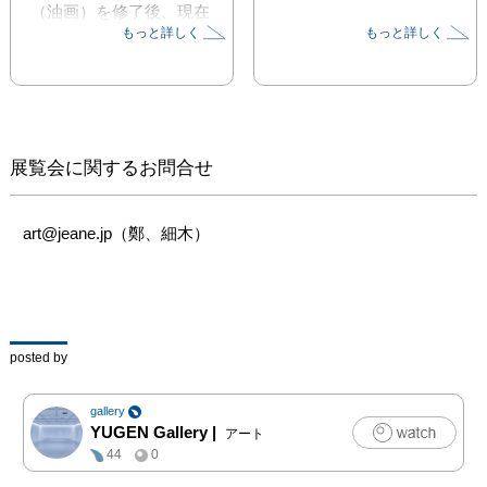
（油画）を修了後、現在
もっと詳しく
もっと詳しく
は京都を拠点に活動して
います。

鮮やかな色彩によるスト
ロークと大胆な余白を特
徴とする松田のペインテ
展覧会に関するお問合せ
ィングですが、描法と画
面構成に着目すると、時
代によっていくつかの傾
art@jeane.jp（鄭、細木）
向が見えてきます。また
2020年代に入ると、セラ
ミックを用いた表現も開
始するなど、松田の実践
を取り巻く要素は、年々
posted by
多様化しています。

gallery
本展では、2009年から現
YUGEN Gallery
|
アート
在に至るまでの、約20年
44
0
間にわたる作品群を通し