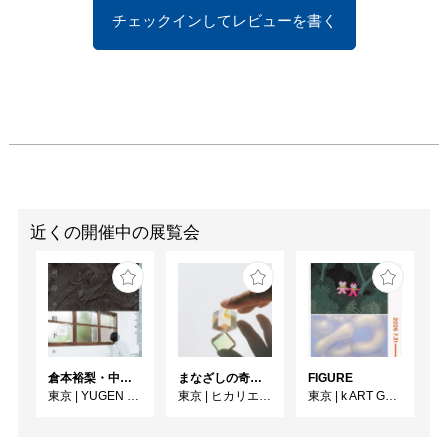
さらに近年では、2010年
チェックインしてレビューを書く
代後半の傾向を受け継ぎ
つつも、即興的なストロ
ークが多用されるように
なります。ペインティン
グと並行してセラミック
にも取り組み始め、平面
と立体を行き来しなが
ら、対象が形態として立
ち現れるまでの時間や認
識の過程が、現在の松田
近くの開催中の展覧会
の実践において重要な要
素となっています。

-3章構成によるミッドキ
ャリア・レトロスペクテ
ィヴ-

倉本裕梨・中川晶子「対岸の眼下に」
まなざしの奇跡 日本女性写真家の冒険
FIGURE
東京
|
YUGEN Gallery
東京
|
ヒカリエホール
東京
|
k ART GALLERY
本展は、作家初のミッド
キャリア・レトロスペク