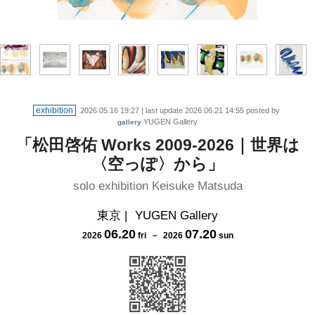
exhibition
2026.05.16 19:27
| last update
2026.06.21 14:55
posted by
YUGEN Gallery
gallery
「松田啓佑 Works 2009-2026｜世界は
〈空っぽ〉から」
solo exhibition Keisuke Matsuda
東京
|
YUGEN Gallery
06
.
20
07
.
20
2026
fri
－
2026
sun