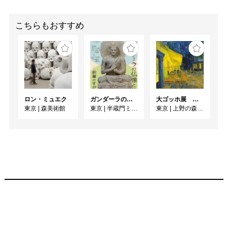
ティヴとして構成され、
およそ20年に渡る実践
を、3章に分けて体系的
こちらもおすすめ
に紹介いたします。大学
院修了直後の初期作品か
ら最新作まで、各時代の
特徴を捉えた代表作品を
網羅的に展示します。

ロン・ミュエク
ガンダーラの仏像と仏伝ー釈尊のすがたー
大ゴッホ展 夜のカフェテラス
第1章では、大学院修了
東京
|
森美術館
東京
|
半蔵門ミュージアム
東京
|
上野の森美術館
後から2012年前半にかけ
ての初期作品を紹介しま
す。

第2章では、余白や色面
構成への関心が顕著にな
る2012年後半から2019
年までの作品群を取り上
げます。

第3章では、2020年以降
の近作・新作を中心に、
セラミックを含む近年の