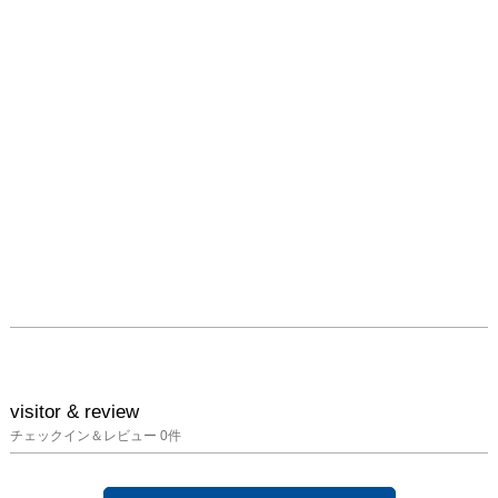
「抽象」へとシフトして
いきます。とりわけ、
2010年代の作品群では、
カンヴァスの「内」へと
視線を誘うような筆の運
びが、大きな特徴として
挙げられます。

2010年代中頃以降になる
と、画面には大胆な余白
が生まれるようになり、
松田の関心は、タッチや
ストロークといった描法
に向くようになります。
同様に、色彩への関心も
高まりを見せ、幅の広い
ストロークによる色面構
visitor & review
成が特徴的な作品にも挑
チェックイン＆レビュー
0
件
戦するようになります。
