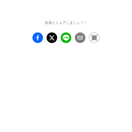
て、松田による世界を認
識・再解釈するための方
法論の変遷を辿ります。

友達とシェアしましょう！
-描法と空間への関心-

現在の松田の作品は、鮮
やかな色彩によるストロ
ークと大胆な余白を特徴
としています。一方で、
その実践を時系列で見て
いくと、関心の対象は一
貫して変化を続けてきま
した。

初期作品では、デフォル
メされた人物像のモティ
ーフが認められるなど、
「形象」に近似した要素
が画面上に現れていまし
たが、次第にそれらは