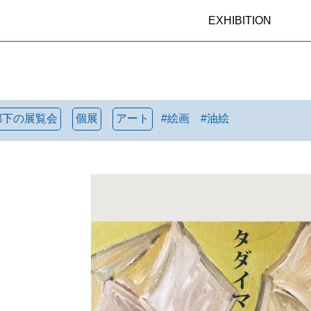
EXHIBITION
都下の展覧会
個展
アート
#
絵画
#
油絵