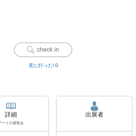
見に行った!
0
詳細
出展者
アート
の展覧会