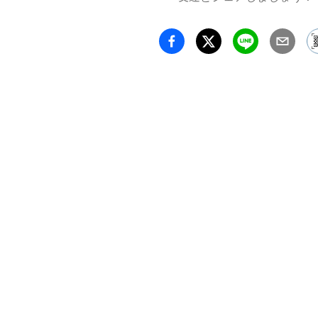
画家・
家・針
1990
スール
市）

1993
スール
市）

2020
景」C
岡・宗
202
景」C
岡・宗
202