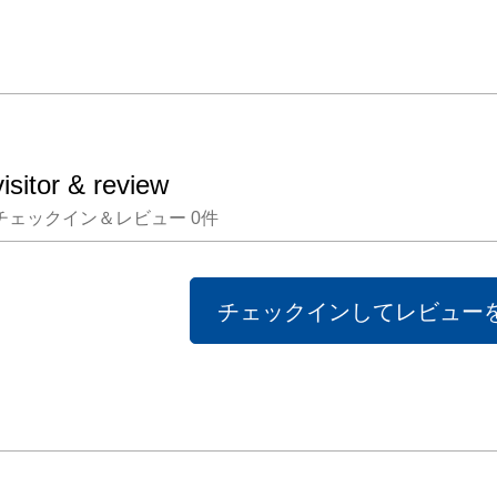
景」C
岡・宗
個展

「かた
visitor & review
ざまの
チェックイン＆レビュー
0
件
「くか
ざまの
なもの」
チェックインしてレビュー
グルー
200
への眼
区立美