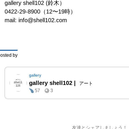
gallery shell102 (鈴木）

光には
0422-29-8900（12〜19時）

色では
mail: info@shell102.com
塊は沈
沈黙は
澤の絵
を同時
osted by
どうぞ
い。（sh
gallery
gallery shell102
|
アート
57
3
【澤尊利 
Sawa 】
1961
1987
部芸術
友達とシェアしましょう！