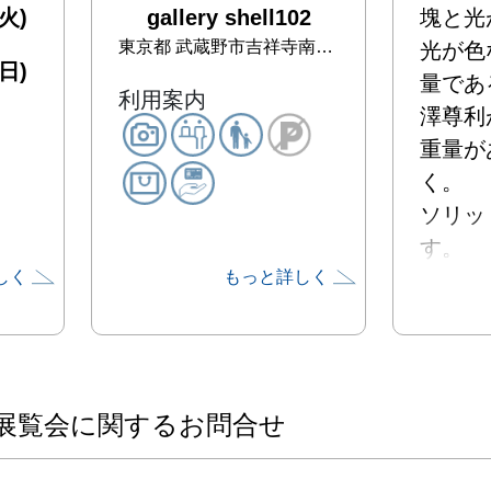
火)
gallery shell102
塊と光
東京都
武蔵野市吉祥寺南町2-29-10 エクセル井の頭102
光が色
日)
量であ
利用案内
澤尊利
重量が
く。

ソリッ
す。

しく
もっと詳しく
まっす
透かす。
そこに
う時間
澤の絵
展覧会に関するお問合せ
る。

塊には