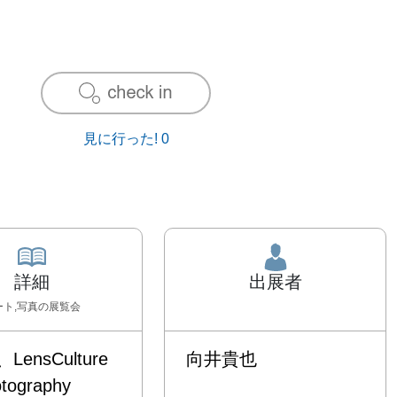
見に行った!
0
詳細
出展者
ート,写真
の展覧会
ensCulture 
向井貴也
tography 