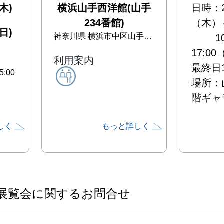
木)
横浜山手西洋館(山手
日時：2
234番館)
（木）
日)
神奈川県
横浜市中区山手町234-1
        10:00～
17:0
利用案内
最終日1
:00
場所：山
階ギャ
しく
もっと詳しく
https:
midorin
amate-
seiyou
アクセ
展覧会に関するお問合せ
い線「
駅、6