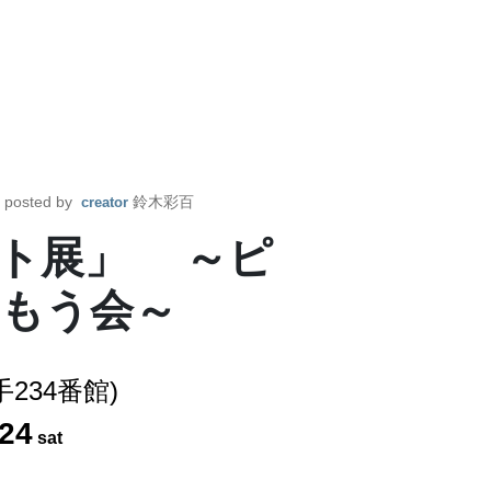
posted by
鈴木彩百
creator
ート展」 ～ピ
もう会～
234番館)
24
sat