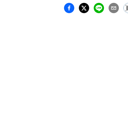
ピンホ
たちの
23回目
作家各
してグ
してい
山手23
一般住
刻々と
と併せ
してい
を
