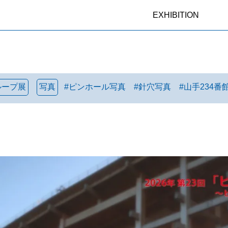
EXHIBITION
ループ展
写真
#
ピンホール写真
#
針穴写真
#
山手234番