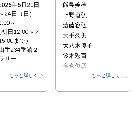
026年5月21日
飯島美穂
～24日（日）

上野道弘
遠藤容弘
0（初日12:00～／
大手久美
5:00まで）

大八木優子
手234番館 2
鈴木彩百
ラリー

名倉俊彦
橋本利明
もっと詳しく
もっと詳しく
//www.hama-
okyokai.or.jp/y
服部紀久子
前岡孝征
kan/yamate234/

ス：みなとみら
元町・中華街」
番出口（アメリ