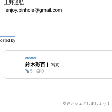
上野道弘

カ山公
7分

            JR「桜木
駅から
通バス
osted by
町公園
ぐ

出展者
creator
鈴木彩百
|
野道弘
写真
5
0
手久美
鈴木彩百
           名倉俊彦　
本利明
前岡孝
友達とシェアしましょう！
野明子
