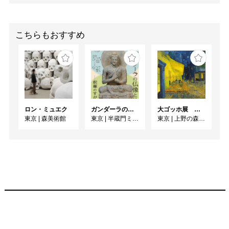
こちらもおすすめ
ロン・ミュエク
ガンダーラの仏像と仏伝ー釈尊のすがたー
大ゴッホ展 夜のカフェテラス
東京
|
森美術館
東京
|
半蔵門ミュージアム
東京
|
上野の森美術館