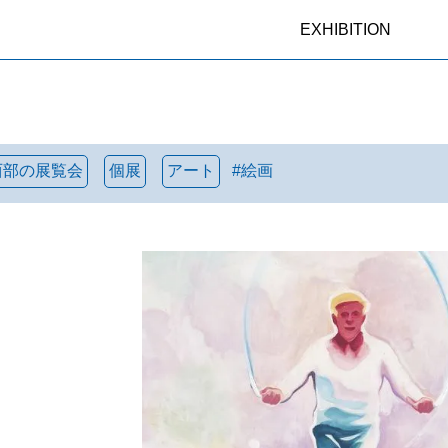
EXHIBITION
西部の展覧会
個展
アート
#
絵画