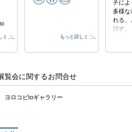
チによ
多様な
れる、
30
話す。

しく
もっと詳しく
空に浮
を変え
キャン
絵の具
現れる。
展覧会に関するお問合せ
本展『Iri
ヨロコビtoギャラリー
Scap
色彩が
を“虹色
絵がつ