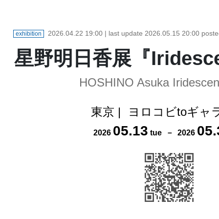
2026.04.22 19:00
| last update
2026.05.15 20:00
post
exhibition
星野明日香展『Iridesce
HOSHINO Asuka Iridescen
東京
|
ヨロコビtoギャ
05
.
13
05
.
2026
tue
－
2026