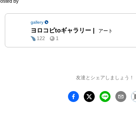
osted by
を“光景
揺らぐ
に、

gallery
ヨロコビtoギャラリー
|
風景と
アート
122
1
ような
る。

作家の
色彩が
友達とシェアしましょう！
と、

“虹色
らかれる
新たな