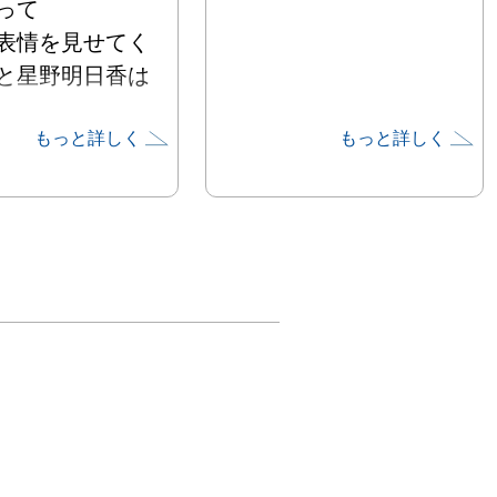
って

表情を見せてく
と星野明日香は
もっと詳しく
もっと詳しく
かび、絶えず姿
る雲のように、

バスには流れる
のかたちが立ち


descent 
e』では、

もたらす変奏
”に、

くり出す空間