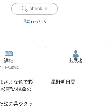
見に行った!
0
詳細
出展者
アート
の展覧会
まざまな色で彩
星野明日香
“彩雲”の現象の


た絵の具やタッ